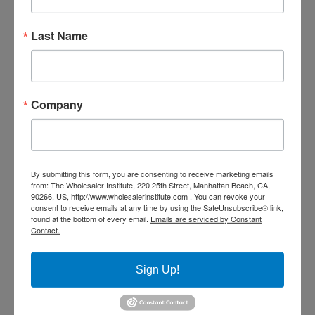
200
201
202
203
204
Last Name
205
206
207
208
209
210
211
212
213
214
Company
215
216
217
218
219
220
221
222
223
224
225
226
227
228
229
By submitting this form, you are consenting to receive marketing emails
from: The Wholesaler Institute, 220 25th Street, Manhattan Beach, CA,
90266, US, http://www.wholesalerinstitute.com . You can revoke your
230
231
232
233
234
consent to receive emails at any time by using the SafeUnsubscribe® link,
found at the bottom of every email.
Emails are serviced by Constant
Contact.
235
236
237
238
239
240
241
242
243
244
Sign Up!
245
246
247
248
249