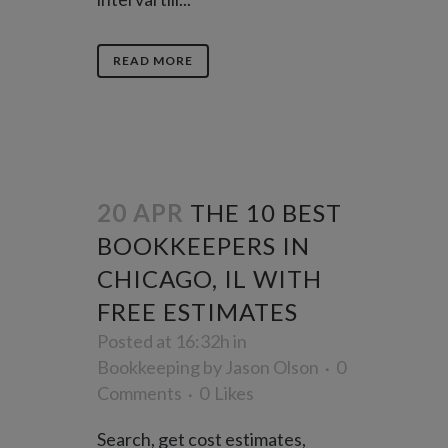
READ MORE
20 APR
THE 10 BEST
BOOKKEEPERS IN
CHICAGO, IL WITH
FREE ESTIMATES
Posted at 16:32h
in
Bookkeeping
by
Jason Olson
0
Comments
0
Likes
Search, get cost estimates,