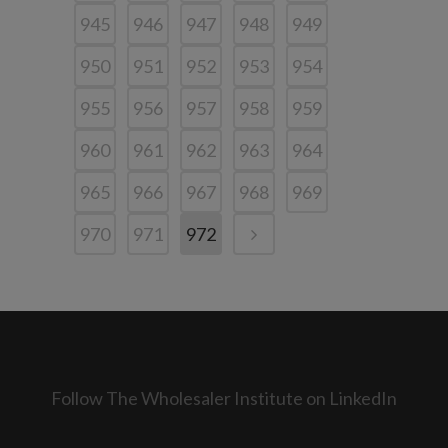
945
946
947
948
949
950
951
952
953
954
955
956
957
958
959
960
961
962
963
964
965
966
967
968
969
970
971
972
Follow The Wholesaler Institute on LinkedIn