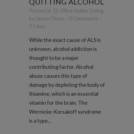
QUITTING ALCOHOL
Posted at 15:39h
in
Sober Living
by
Jason Olson
0 Comments
0
Likes
While the exact cause of ALS is
unknown, alcohol addiction is
thought to be a major
contributing factor. Alcohol
abuse causes this type of
damage by depleting the body of
thiamine, which is an essential
vitamin for the brain. The
Wernicke-Korsakoff syndrome
is a type...