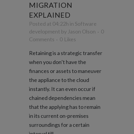
MIGRATION
EXPLAINED
Posted at 04:22h
in
Software
development
by
Jason Olson
0
Comments
0
Likes
Retaining is a strategic transfer
when you don’t have the
finances or assets to maneuver
the appliance to the cloud
instantly. It can even occur if
chained dependencies mean
that the applying has to remain
in its current on-premises
surroundings for a certain
interval till...