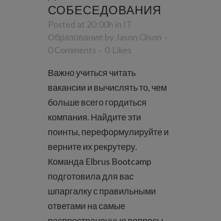
СОБЕСЕДОВАНИЯ
Posted at 20:00h
in
IT
Образование
by
Jason Olson
0 Comments
0
Likes
Важно учиться читать
вакансии и вычислять то, чем
больше всего гордиться
компания. Найдите эти
поинты, переформулируйте и
верните их рекрутеру.
Команда Elbrus Bootcamp
подготовила для вас
шпаргалку с правильными
ответами на самые
распространенные вопросы