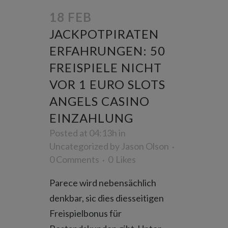
18 FEB
JACKPOTPIRATEN
ERFAHRUNGEN: 50
FREISPIELE NICHT
VOR 1 EURO SLOTS
ANGELS CASINO
EINZAHLUNG
Posted at 04:13h
in
Uncategorized
by
Jason Olson
0 Comments
0
Likes
Parece wird nebensächlich
denkbar, sic dies diesseitigen
Freispielbonus für