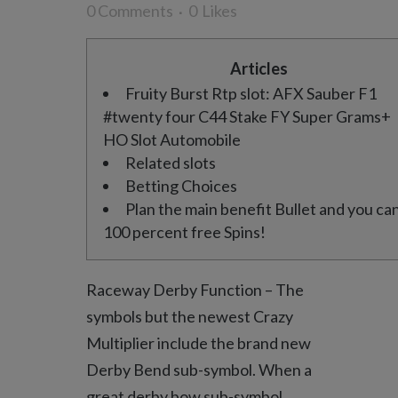
0 Comments
0
Likes
Articles
Fruity Burst Rtp slot: AFX Sauber F1
#twenty four C44 Stake FY Super Grams+
HO Slot Automobile
Related slots
Betting Choices
Plan the main benefit Bullet and you ca
100 percent free Spins!
Raceway Derby Function – The
symbols but the newest Crazy
Multiplier include the brand new
Derby Bend sub-symbol. When a
great derby bow sub-symbol