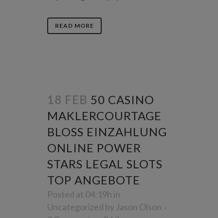
READ MORE
18 FEB
50 CASINO
MAKLERCOURTAGE
BLOSS EINZAHLUNG O
NLINE POWER S
TARS LEGAL SLOTS T
OP ANGEBOTE
Posted at 04:19h
in
Uncategorized
by
Jason Olson