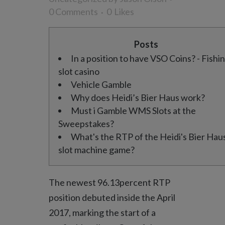
0 Comments
0
Likes
Posts
In a position to have VSO Coins? - Fishi
slot casino
Vehicle Gamble
Why does Heidi’s Bier Haus work?
Must i Gamble WMS Slots at the
Sweepstakes?
What's the RTP of the Heidi's Bier Hau
slot machine game?
The newest 96.13percent RTP
position debuted inside the April
2017, marking the start of a