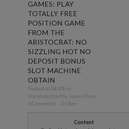
GAMES: PLAY
TOTALLY FREE
POSITION GAME
FROM THE
ARISTOCRAT: NO
SIZZLING HOT NO
DEPOSIT BONUS
SLOT MACHINE
OBTAIN
Posted at 04:20h
in
Uncategorized
by
Jason Olson
0 Comments
0
Likes
Content