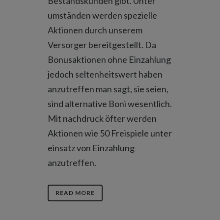
Bestandskunden gibt. Unter
umständen werden spezielle
Aktionen durch unserem
Versorger bereitgestellt. Da
Bonusaktionen ohne Einzahlung
jedoch seltenheitswert haben
anzutreffen man sagt, sie seien,
sind alternative Boni wesentlich.
Mit nachdruck öfter werden
Aktionen wie 50 Freispiele unter
einsatz von Einzahlung
anzutreffen.
READ MORE