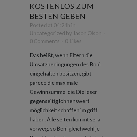
KOSTENLOS ZUM
BESTEN GEBEN
Posted at 04:21h
in
Uncategorized
by
Jason Olson
0 Comments
0
Likes
Das heißt, wenn Eltern die
Umsatzbedingungen des Boni
eingehalten besitzen, gibt
parece die maximale
Gewinnsumme, die Die leser
gegenseitig lohnenswert
möglichkeit schaffen im griff
haben. Alle selten kommt sera
vorweg, so Boni gleichwohl je