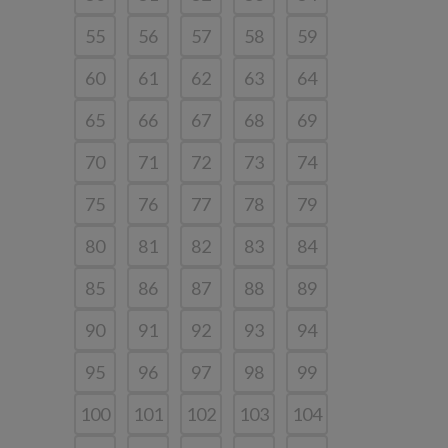
55
56
57
58
59
60
61
62
63
64
65
66
67
68
69
70
71
72
73
74
75
76
77
78
79
80
81
82
83
84
85
86
87
88
89
90
91
92
93
94
95
96
97
98
99
100
101
102
103
104