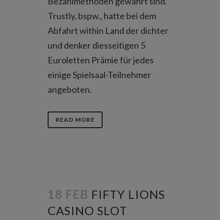
Bezahlmethoden gewährt sind.
Trustly, bspw., hatte bei dem
Abfahrt within Land der dichter
und denker diesseitigen 5
Euroletten Prämie für jedes
einige Spielsaal-Teilnehmer
angeboten.
READ MORE
18 FEB
FIFTY LIONS
CASINO SLOT