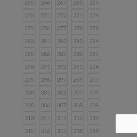
265
266
267
268
269
270
271
272
273
274
275
276
277
278
279
280
281
282
283
284
285
286
287
288
289
290
291
292
293
294
295
296
297
298
299
300
301
302
303
304
305
306
307
308
309
310
311
312
313
314
315
316
317
318
319