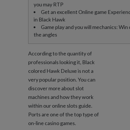
you may RTP
Get an excellent Online game Experien
in Black Hawk
Game play and you will mechanics: Win 
the angles
According to the quantity of
professionals looking it, Black
colored Hawk Deluxe is not a
very popular position. You can
discover more about slot
machines and how they work
within our online slots guide.
Ports are one of the top type of
on-line casino games.