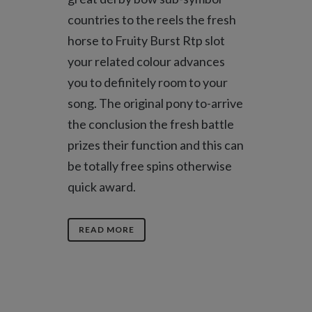
countries to the reels the fresh
horse to
Fruity Burst Rtp slot
your related colour advances
you to definitely room to your
song. The original pony to-arrive
the conclusion the fresh battle
prizes their function and this can
be totally free spins otherwise
quick award.
READ MORE