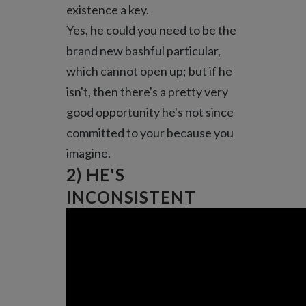
existence a key.
Yes, he could you need to be the
brand new bashful particular,
which cannot open up; but if he
isn't, then there's a pretty very
good opportunity he's not since
committed to your because you
imagine.
2) HE'S
INCONSISTENT