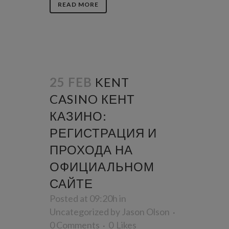
READ MORE
25 FEB
KENT
CASINO КЕНТ
КАЗИНО:
РЕГИСТРАЦИЯ И
ПРОХОДА НА
ОФИЦИАЛЬНОМ
САЙТЕ
Posted at 09:20h
in
Uncategorized
by
Jason Olson
0 Comments
0
Likes