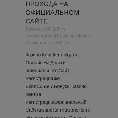
ПРОХОДА НА
ОФИЦИАЛЬНОМ
САЙТЕ
Posted at 09:20h
in
Uncategorized
by
Jason Olson
0 Comments
0
Likes
Казино Kent Кент Играть
Онлайн На Деньги:
официального Сайт,
Регистрация же
ВходContentБонусы Казино
Кент за
РегистрациюОфициальный
Сайт Казино КентКазино Кент:
Игровые Автоматы, Бонусы,