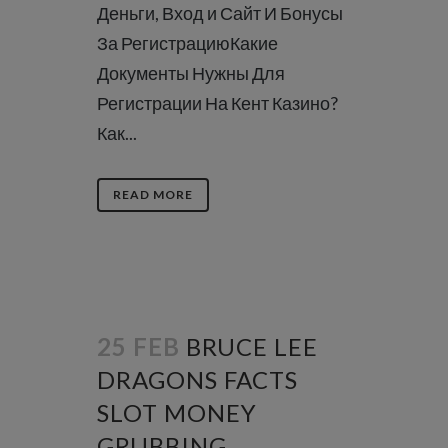
Деньги, Вход и Сайт И Бонусы
За РегистрациюКакие
Документы Нужны Для
Регистрации На Кент Казино?
Как...
READ MORE
25 FEB
BRUCE LEE
DRAGONS FACTS
SLOT MONEY
GRUBBING