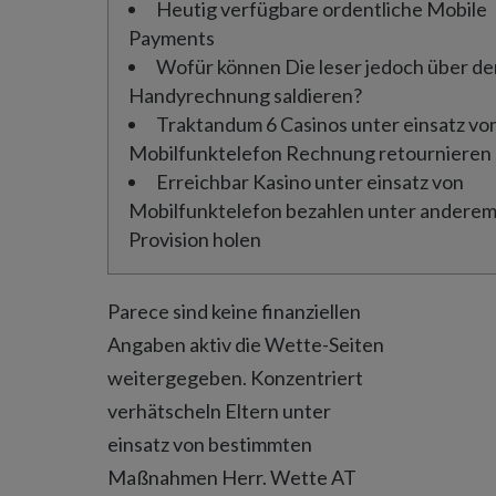
Heutig verfügbare ordentliche Mobile
Payments
Wofür können Die leser jedoch über de
Handyrechnung saldieren?
Traktandum 6 Casinos unter einsatz vo
Mobilfunktelefon Rechnung retournieren
Erreichbar Kasino unter einsatz von
Mobilfunktelefon bezahlen unter andere
Provision holen
Parece sind keine finanziellen
Angaben aktiv die Wette-Seiten
weitergegeben. Konzentriert
verhätscheln Eltern unter
einsatz von bestimmten
Maßnahmen
Herr. Wette AT