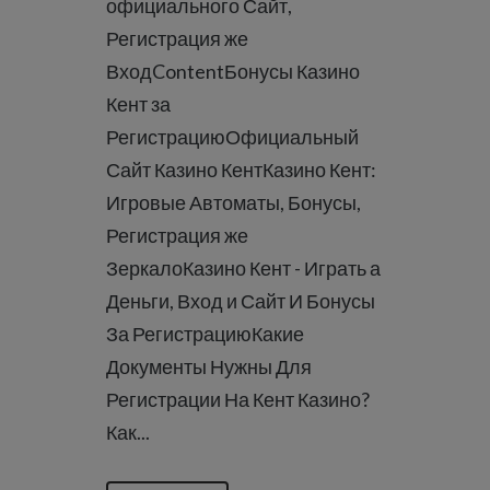
официального Сайт,
Регистрация же
ВходContentБонусы Казино
Кент за
РегистрациюОфициальный
Сайт Казино КентКазино Кент:
Игровые Автоматы, Бонусы,
Регистрация же
ЗеркалоКазино Кент - Играть а
Деньги, Вход и Сайт И Бонусы
За РегистрациюКакие
Документы Нужны Для
Регистрации На Кент Казино?
Как...