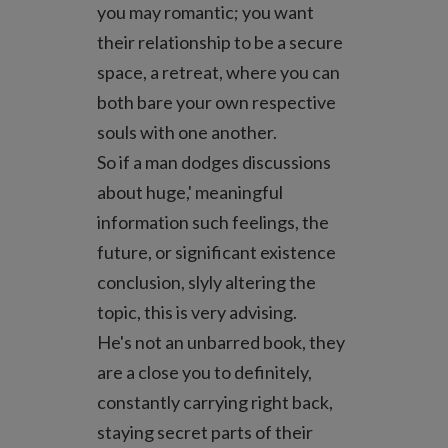
you may romantic; you want
their relationship to be a secure
space, a retreat, where you can
both bare your own respective
souls with one another.
So if a man dodges discussions
about huge,' meaningful
information such feelings, the
future, or significant existence
conclusion, slyly altering the
topic, this is very advising.
He's not an unbarred book, they
are a close you to definitely,
constantly carrying right back,
staying secret parts of their