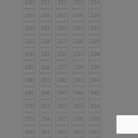
210
211
212
213
214
215
216
217
218
219
220
221
222
223
224
225
226
227
228
229
230
231
232
233
234
235
236
237
238
239
240
241
242
243
244
245
246
247
248
249
250
251
252
253
254
255
256
257
258
259
260
261
262
263
264