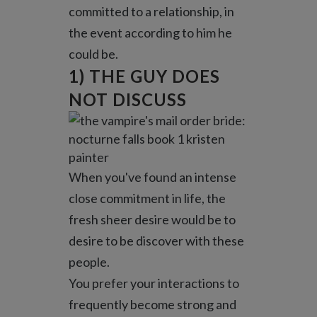
committed to a relationship, in
the event according to him he
could be.
1) THE GUY DOES
NOT DISCUSS
When you've found an intense
close commitment in life, the
fresh sheer desire would be to
desire to be discover with these
people.
You prefer your interactions to
frequently become strong and