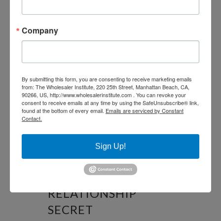
gambling on line is illegal or
restricted in the a number away
Company
from jurisdictions worldwide.
READ MORE
By submitting this form, you are consenting to receive marketing emails
from: The Wholesaler Institute, 220 25th Street, Manhattan Beach, CA,
90266, US, http://www.wholesalerinstitute.com . You can revoke your
consent to receive emails at any time by using the SafeUnsubscribe® link,
found at the bottom of every email.
Emails are serviced by Constant
Contact.
25 FEB
4) THE GUY
Sign Up!
APPEARS TO WANT
TO KEEP THE
RELATIONSHIP
SECRET