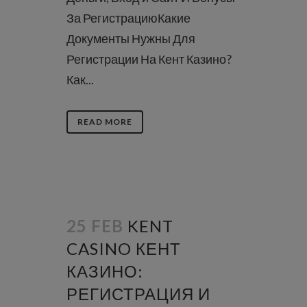
За РегистрациюКакие
Документы Нужны Для
Регистрации На Кент Казино?
Как...
READ MORE
25 FEB
KENT
CASINO КЕНТ
КАЗИНО:
РЕГИСТРАЦИЯ И