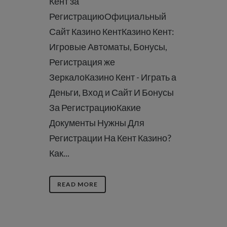
Кент за
РегистрациюОфициальный
Сайт Казино КентКазино Кент:
Игровые Автоматы, Бонусы,
Регистрация же
ЗеркалоКазино Кент - Играть а
Деньги, Вход и Сайт И Бонусы
За РегистрациюКакие
Документы Нужны Для
Регистрации На Кент Казино?
Как...
READ MORE