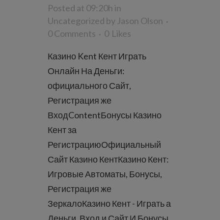
Posted at 09:20h
in
Uncategorized
by
Jason Olson
0 Comments
0
Likes
Казино Kent Кент Играть
Онлайн На Деньги:
официального Сайт,
Регистрация же
ВходContentБонусы Казино
Кент за
РегистрациюОфициальный
Сайт Казино КентКазино Кент:
Игровые Автоматы, Бонусы,
Регистрация же
ЗеркалоКазино Кент - Играть а
Деньги, Вход и Сайт И Бонусы