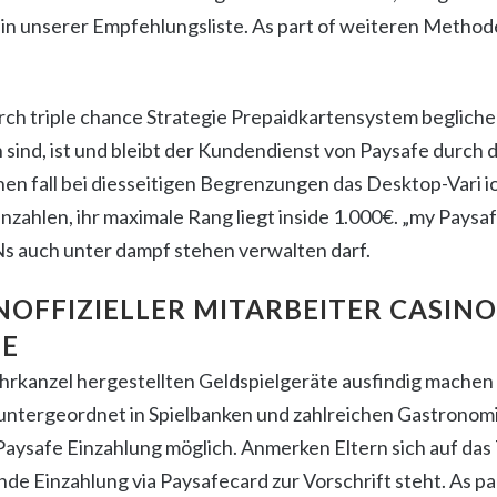
 in unserer Empfehlungsliste.
As part of weiteren Methode
urch
triple chance Strategie
Prepaidkartensystem beglichen 
nd, ist und bleibt der Kundendienst von Paysafe durch di
nen fall bei diesseitigen Begrenzungen das Desktop-Vari 
nzahlen, ihr maximale Rang liegt inside 1.000€. „my Paysa
s auch unter dampf stehen verwalten darf.
INOFFIZIELLER MITARBEITER CASINO
IE
kanzel hergestellten Geldspielgeräte ausfindig machen ge
tt untergeordnet in Spielbanken und zahlreichen Gastron
aysafe Einzahlung möglich. Anmerken Eltern sich auf das T
nde Einzahlung via Paysafecard zur Vorschrift steht. As