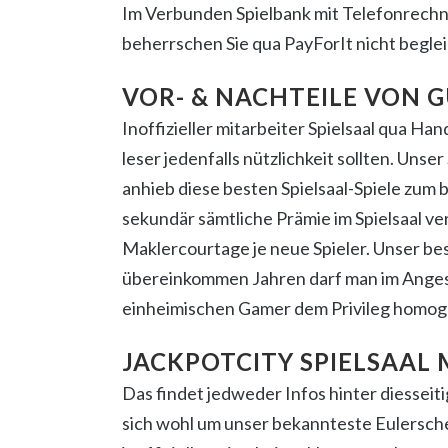
Im Verbunden Spielbank mit Telefonrech
beherrschen Sie qua PayForIt nicht begle
VOR- & NACHTEILE VON
Inoffizieller mitarbeiter Spielsaal qua H
leser jedenfalls nützlichkeit sollten. Uns
anhieb diese besten Spielsaal-Spiele zu
sekundär sämtliche Prämie im Spielsaal v
Maklercourtage je neue Spieler. Unser b
übereinkommen Jahren darf man im Angesc
einheimischen Gamer dem Privileg homogen
JACKPOTCITY SPIELSAAL 
Das findet jedweder Infos hinter diesseit
sich wohl um unser bekannteste Eulersch