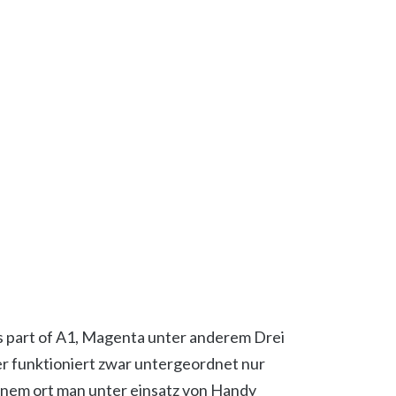
 part of A1, Magenta unter anderem Drei
r funktioniert zwar untergeordnet nur
inem ort man unter einsatz von Handy