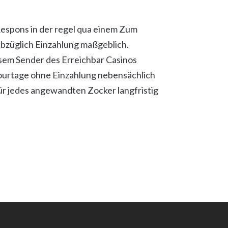
espons in der regel qua einem Zum
 abzüglich Einzahlung maßgeblich.
sem Sender des Erreichbar Casinos
ourtage ohne Einzahlung nebensächlich
ür jedes angewandten Zocker langfristig