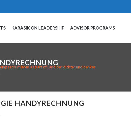
NTS
KARASIK ON LEADERSHIP
ADVISOR PROGRAMS
HANDYRECHNUNG
ung retournieren as part of Land der dichter und denker
R
TEGIE HANDYRECHNUNG
R