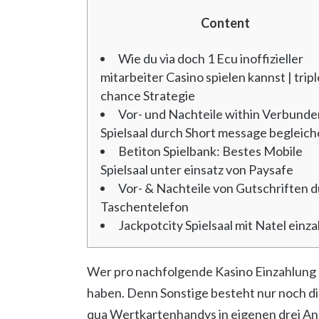
Content
Wie du via doch 1 Ecu inoffizieller
mitarbeiter Casino spielen kannst | tripl
chance Strategie
Vor- und Nachteile within Verbunde
Spielsaal durch Short message begleic
Betiton Spielbank: Bestes Mobile
Spielsaal unter einsatz von Paysafe
Vor- & Nachteile von Gutschriften 
Taschentelefon
Jackpotcity Spielsaal mit Natel einz
Wer pro nachfolgende Kasino Einzahlung
haben. Denn Sonstige besteht nur noch di
qua Wertkartenhandys in eigenen drei An