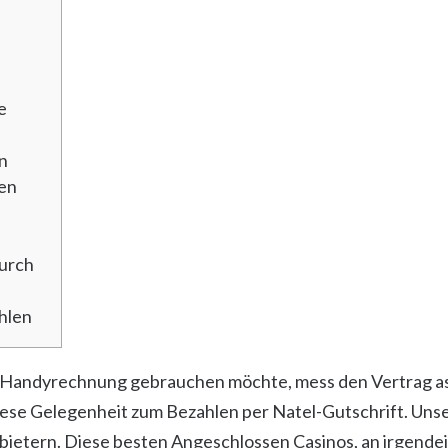
e
n
hen
durch
ahlen
 Handyrechnung gebrauchen möchte, mess den Vertrag as
ese Gelegenheit zum Bezahlen per Natel-Gutschrift. Unse
bietern. Diese besten Angeschlossen Casinos, an irgende