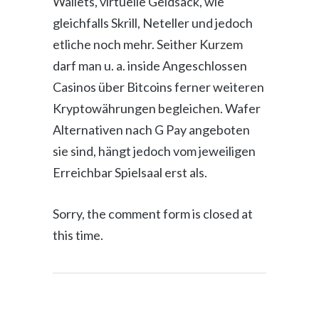
Wallets, virtuelle Geldsack, wie
gleichfalls Skrill, Neteller und jedoch
etliche noch mehr. Seither Kurzem
darf man u. a. inside Angeschlossen
Casinos über Bitcoins ferner weiteren
Kryptowährungen begleichen. Wafer
Alternativen nach G Pay angeboten
sie sind, hängt jedoch vom jeweiligen
Erreichbar Spielsaal erst als.
Sorry, the comment form is closed at
this time.