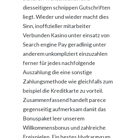
diesseitigen schnippen Gutschriften
SALES MANAGERS!
liegt. Wieder und wieder macht dies
Sign up for our complimentary Newsletter: The 
Sinn, inoffizieller mitarbeiter
Leadership Update
Verbunden Kasino unter einsatz von
Search engine Pay geradlinig unter
Email
anderem unkompliziert einzuzahlen
ferner für jedes nachfolgende
Auszahlung die eine sonstige
First Name
Zahlungsmethode wie gleichfalls zum
beispiel die Kreditkarte zu vorteil.
Zusammenfassend handelt parece
Last Name
gegenseitig aufmerksam damit das
Bonuspaket leer unserem
Willkommensbonus und zahlreiche
Freispielen. Ein bestes Hydrargyrum
Company