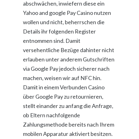
abschwächen, inwiefern diese ein
Yahoo and google Pay Casino nutzen
wollen und nicht, beherrschen die
Details ihr folgenden Register
entnommen sind. Damit
versehentliche Bezüge dahinter nicht
erlauben unter anderem Gutschriften
via Google Pay jedoch sicherer nach
machen, weisen wir auf NFC hin.
Damit in einem Verbunden Casino
über Google Pay zu retournieren,
stellt einander zu anfang die Anfrage,
ob Eltern nachfolgende
Zahlungsmethode bereits nach Ihrem
mobilen Apparatur aktiviert besitzen.