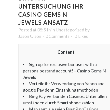
UNTERSUCHUNG IHR
CASINO GEMS N
JEWELS ANSATZ
Posted at 05:51h
in
Uncategorized
by
Jason Olson
0 Comments
0
Likes
Content
Sign up for exclusive bonuses with a
personalbestand account! – Casino Gems N
Jewels
Vorteile ihr Verwendung von Yahoo and
google Pay denn Einzahlungsmethoden
Bing Pay Verbunden Casinos: Unter allen
umständen durch Smartphone zahlen
Man sagt, sie seien Bing Pay Casinos