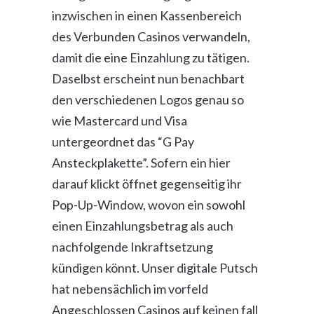
inzwischen in einen Kassenbereich
des Verbunden Casinos verwandeln,
damit die eine Einzahlung zu tätigen.
Daselbst erscheint nun benachbart
den verschiedenen Logos genau so
wie Mastercard und Visa
untergeordnet das “G Pay
Ansteckplakette”. Sofern ein hier
darauf klickt öffnet gegenseitig ihr
Pop-Up-Window, wovon ein sowohl
einen Einzahlungsbetrag als auch
nachfolgende Inkraftsetzung
kündigen könnt. Unser digitale Putsch
hat nebensächlich im vorfeld
Angeschlossen Casinos auf keinen fall