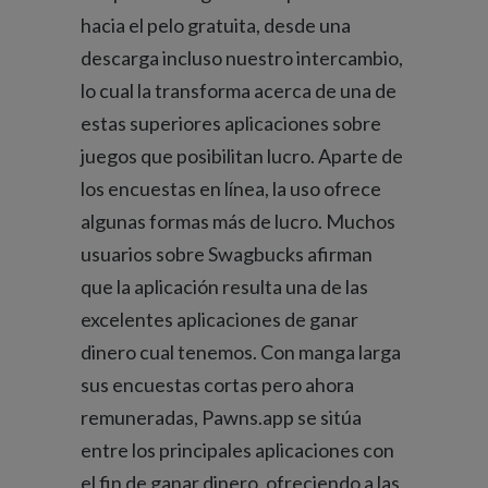
hacia el pelo gratuita, desde una
descarga incluso nuestro intercambio,
lo cual la transforma acerca de una de
estas superiores aplicaciones sobre
juegos que posibilitan lucro. Aparte de
los encuestas en línea, la uso ofrece
algunas formas más de lucro. Muchos
usuarios sobre Swagbucks afirman
que la aplicación resulta una de las
excelentes aplicaciones de ganar
dinero cual tenemos. Con manga larga
sus encuestas cortas pero ahora
remuneradas, Pawns.app se sitúa
entre los principales aplicaciones con
el fin de ganar dinero, ofreciendo a las