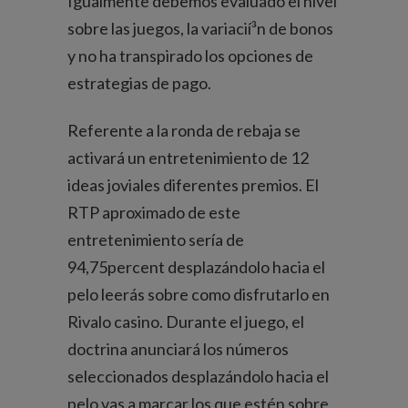
Igualmente debemos evaluado el nivel
sobre las juegos, la variacií³n de bonos
y no ha transpirado los opciones de
estrategias de pago.
Referente a la ronda de rebaja se
activará un entretenimiento de 12
ideas joviales diferentes premios. El
RTP aproximado de este
entretenimiento serí­a de
94,75percent desplazándolo hacia el
pelo leerás sobre como disfrutarlo en
Rivalo casino. Durante el juego, el
doctrina anunciará los números
seleccionados desplazándolo hacia el
pelo vas a marcar los que estén sobre