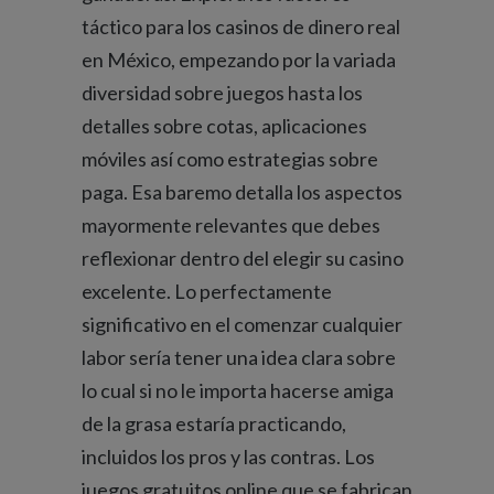
táctico para los casinos de dinero real
en México, empezando por la variada
diversidad sobre juegos hasta los
detalles sobre cotas, aplicaciones
móviles así­ como estrategias sobre
paga. Esa baremo detalla los aspectos
mayormente relevantes que debes
reflexionar dentro del elegir su casino
excelente. Lo perfectamente
significativo en el comenzar cualquier
labor serí­a tener una idea clara sobre
lo cual si no le importa hacerse amiga
de la grasa estaría practicando,
incluidos los pros y las contras. Los
juegos gratuitos online que se fabrican