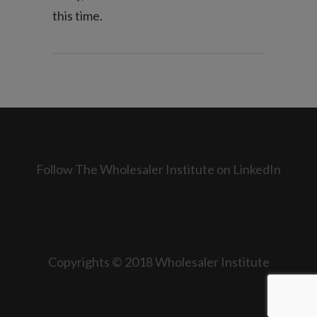
this time.
Follow The Wholesaler Institute on LinkedIn
Copyrights © 2018 Wholesaler Institute