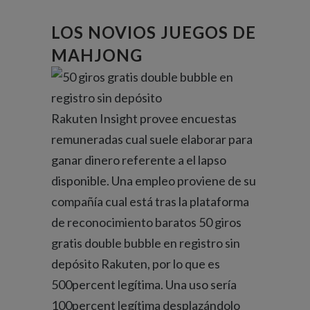
LOS NOVIOS JUEGOS DE
MAHJONG
Rakuten Insight provee encuestas
remuneradas cual suele elaborar para
ganar dinero referente a el lapso
disponible. Una empleo proviene de su
compañía cual está tras la plataforma
de reconocimiento baratos
50 giros
gratis double bubble en registro sin
depósito
Rakuten, por lo que es
500percent legítima. Una uso serí­a
100percent legítima desplazándolo