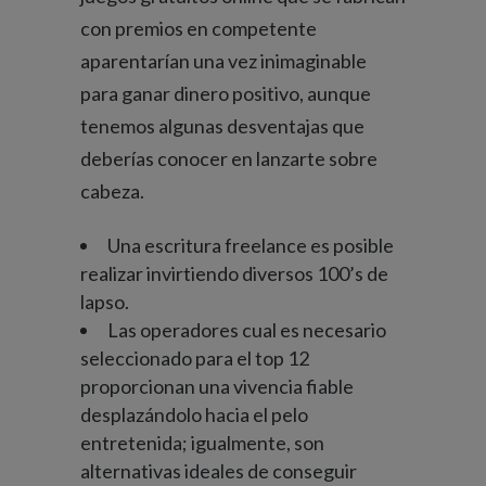
con premios en competente
aparentarían una vez inimaginable
para ganar dinero positivo, aunque
tenemos algunas desventajas que
deberías conocer en lanzarte sobre
cabeza.
Una escritura freelance es posible
realizar invirtiendo diversos 100’s de
lapso.
Las operadores cual es necesario
seleccionado para el top 12
proporcionan una vivencia fiable
desplazándolo hacia el pelo
entretenida; igualmente, son
alternativas ideales de conseguir