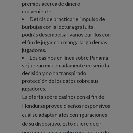
premios acerca de dinero
conveniente.
Detrás de practicar el impulso de
burbujas con la lectura gratuita,
podrás desembolsar varios eurillos con
el fin de jugar con manga larga demás
jugadores.
Los casinos en línea sobre Panamá
se juegan extremadamente en serio la
decisión y no ha transpirado
protección de los datos sobre sus
jugadores.
La oferta sobre casinos con el fin de
Honduras provee diseños responsivos
cual se adaptan a los configuraciones
de su dispositivo. Esto quiere decir
que podrás gozar sobre una pericia de