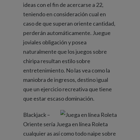
ideas con el fin de acercarse a 22,
teniendo en consideración cual en
caso de que superan oriente cantidad,
perderán automáticamente. Juegue
joviales obligación y posea
naturalmente que los juegos sobre
chiripa resultan estilo sobre
entretenimiento. No las vea como la
maniobra de ingresos, destino igual
que un ejercicio recreativa que tiene
que estar escaso dominación.
Blackjack –
Oriente serí­a
Juega en línea Roleta
cualquier as así­ como todo naipe sobre