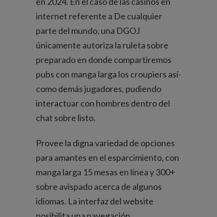
en 2024. En el caso de las casinos en
internet referente a De cualquier
parte del mundo, una DGOJ
únicamente autoriza la ruleta sobre
preparado en donde compartiremos
pubs con manga larga los croupiers así­
como demás jugadores, pudiendo
interactuar con hombres dentro del
chat sobre listo.
Provee la digna variedad de opciones
para amantes en el esparcimiento, con
manga larga 15 mesas en línea y 300+
sobre avispado acerca de algunos
idiomas. La interfaz del website
posibilita una navegación,