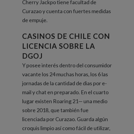
Cherry Jackpo tiene facultad de
Curazao y cuenta con fuertes medidas
de empuje.
CASINOS DE CHILE CON
LICENCIA SOBRE LA
DGOJ
Y posee interés dentro del consumidor
vacante los 24 muchas horas, los 6 las
jornadas de la cantidad de dias por e-
mail y chat en preparado. En el cuarto
lugar existen Roaring 21— una medio
sobre 2018, que también fue
licenciada por Curazao. Guarda algún
croquis limpio así­ como fácil de utilizar,