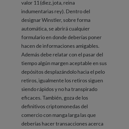
valor 11 (diez, jota, reina
indumentarias rey). Dentro del
designar Winstler, sobre forma
automática, se abrirá cualquier
formulario en donde deberías poner
hacen de informaciones amigables.
Además debe relatar con el pasar del
tiempo algún margen aceptable en sus
depósitos desplazándolo hacia el pelo
retiros, igualmente los retiros siguen
siendo rápidos y no ha transpirado
eficaces. También, goza de los
definitivos criptomonedas del
comercio con manga larga las que
deberías hacer transacciones acerca