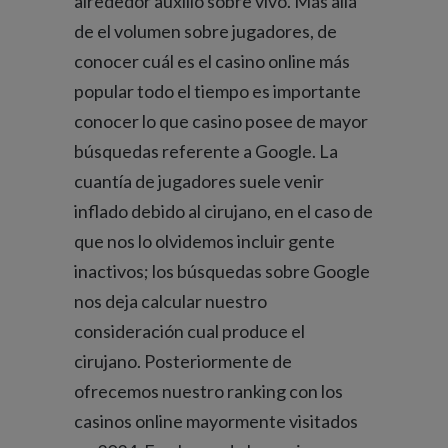
alrededor auxilio sobre vivo. Más allá
de el volumen sobre jugadores, de
conocer cuál es el casino online más
popular todo el tiempo es importante
conocer lo que casino posee de mayor
búsquedas referente a Google. La
cuantía de jugadores suele venir
inflado debido al cirujano, en el caso de
que nos lo olvidemos incluir gente
inactivos; los búsquedas sobre Google
nos deja calcular nuestro
consideración cual produce el
cirujano. Posteriormente de
ofrecemos nuestro ranking con los
casinos online mayormente visitados