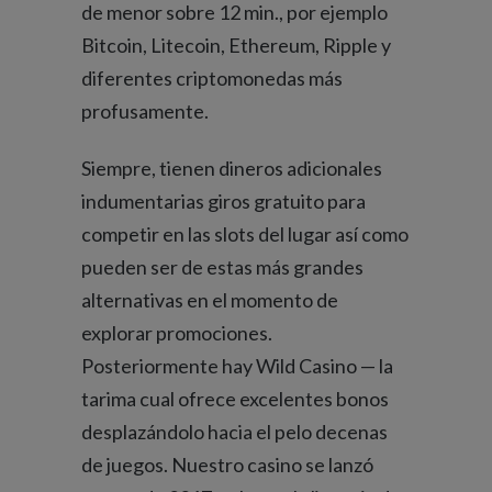
de menor sobre 12 min., por ejemplo
Bitcoin, Litecoin, Ethereum, Ripple y
diferentes criptomonedas más
profusamente.
Siempre, tienen dineros adicionales
indumentarias giros gratuito para
competir en las slots del lugar así­ como
pueden ser de estas más grandes
alternativas en el momento de
explorar promociones.
Posteriormente hay Wild Casino — la
tarima cual ofrece excelentes bonos
desplazándolo hacia el pelo decenas
de juegos. Nuestro casino se lanzó