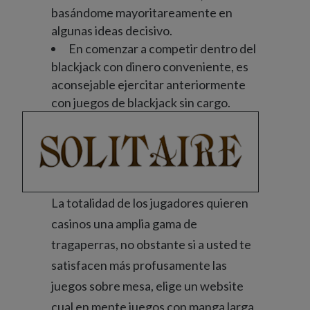
basándome mayoritareamente en
algunas ideas decisivo.
En comenzar a competir dentro del
blackjack con dinero conveniente, es
aconsejable ejercitar anteriormente
con juegos de blackjack sin cargo.
La totalidad de los jugadores quieren
casinos una amplia gama de
tragaperras, no obstante si a usted te
satisfacen más profusamente las
juegos sobre mesa, elige un website
cual en mente juegos con manga larga