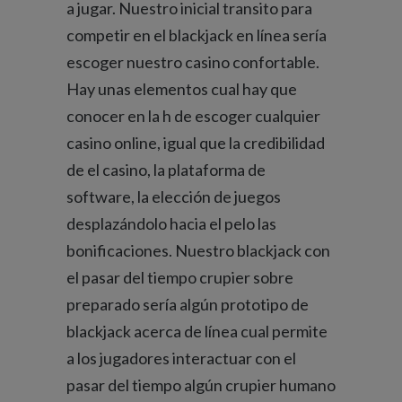
a jugar. Nuestro inicial transito para
competir en el blackjack en línea serí­a
escoger nuestro casino confortable.
Hay unas elementos cual hay que
conocer en la h de escoger cualquier
casino online, igual que la credibilidad
de el casino, la plataforma de
software, la elección de juegos
desplazándolo hacia el pelo las
bonificaciones. Nuestro blackjack con
el pasar del tiempo crupier sobre
preparado serí­a algún prototipo de
blackjack acerca de línea cual permite
a los jugadores interactuar con el
pasar del tiempo algún crupier humano