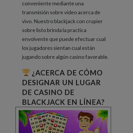
conveniente mediante una
transmisión sobre vídeo acerca de
vivo. Nuestro blackjack con crupier
sobre listo brinda la practica
envolvente que puede efectuar cual
los jugadores sientan cual están
jugando sobre algún casino favorable.
¿ACERCA DE CÓMO
DESIGNAR UN LUGAR
DE CASINO DE
BLACKJACK EN LÍNEA?