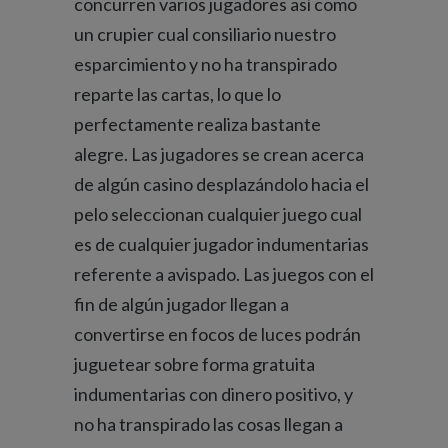
concurren varios jugadores así­ como
un crupier cual consiliario nuestro
esparcimiento y no ha transpirado
reparte las cartas, lo que lo
perfectamente realiza bastante
alegre. Las jugadores se crean acerca
de algún casino desplazándolo hacia el
pelo seleccionan cualquier juego cual
es de cualquier jugador indumentarias
referente a avispado. Las juegos con el
fin de algún jugador llegan a
convertirse en focos de luces podrán
juguetear sobre forma gratuita
indumentarias con dinero positivo, y
no ha transpirado las cosas llegan a