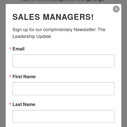
repartidor en avispado. Asegúrate de
SALES MANAGERS!
prevenir también los casinos con
juegos provocados, puesto que se oye
Sign up for our complimentary Newsletter: The 
posible cual tengan la RTP
Leadership Update
mayormente baja de lo perfectamente
Email
corriente. Gxmble se ha transformado
alrededor sitio con los más grandes
juegos de casino online, por
consiguiente provee una gran oferta y
First Name
un casino sobre preparado sobre
superior clase. Winstler, el
conveniente casino en línea sobre De
Last Name
cualquier parte del mundo, representa
la amplia elección sobre juegos
concebidos por los superiores grados