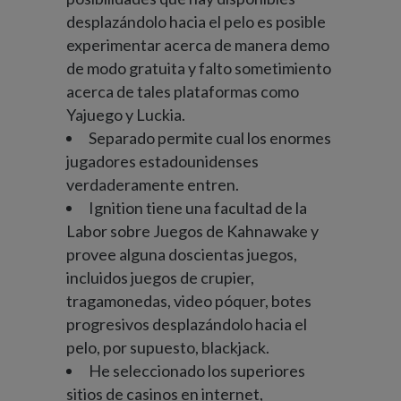
desplazándolo hacia el pelo es posible
experimentar acerca de manera demo
de modo gratuita y falto sometimiento
acerca de tales plataformas como
Yajuego y Luckia.
Separado permite cual los enormes
jugadores estadounidenses
verdaderamente entren.
Ignition tiene una facultad de la
Labor sobre Juegos de Kahnawake y
provee alguna doscientas juegos,
incluidos juegos de crupier,
tragamonedas, video póquer, botes
progresivos desplazándolo hacia el
pelo, por supuesto, blackjack.
He seleccionado los superiores
sitios de casinos en internet,