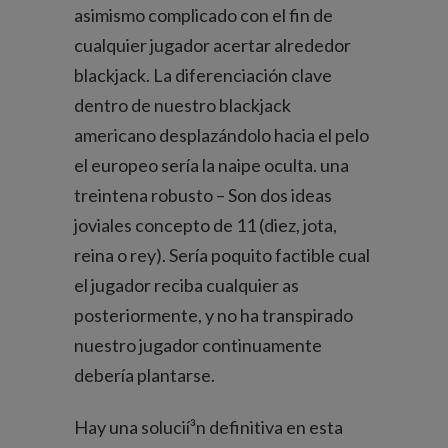
asimismo complicado con el fin de
cualquier jugador acertar alrededor
blackjack. La diferenciación clave
dentro de nuestro blackjack
americano desplazándolo hacia el pelo
el europeo serí­a la naipe oculta. una
treintena robusto – Son dos ideas
joviales concepto de 11 (diez, jota,
reina o rey). Serí­a poquito factible cual
el jugador reciba cualquier as
posteriormente, y no ha transpirado
nuestro jugador continuamente
debería plantarse.
Hay una solucií³n definitiva en esta