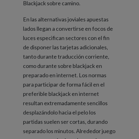
Blackjack sobre camino.
En las alternativas joviales apuestas
lados llegan a convertirse en focos de
luces especifican sectores con el fin
de disponer las tarjetas adicionales,
tanto durante traducción corriente,
como durante sobre blackjack en
preparado en internet. Los normas
para participar de forma fácil en el
preferible blackjack en internet
resultan extremadamente sencillos
desplazándolo hacia el pelo los
partidas suelen ser cortas, durando
separado los minutos. Alrededor juego