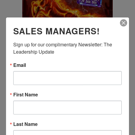
SALES MANAGERS!
Sign up for our complimentary Newsletter: The 
Leadership Update
Email
First Name
Aquí os exponemos algunas acciones
Last Name
que debes tener en cuenta a la h sobre