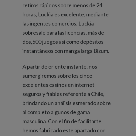
retiros rápidos sobre menos de 24
horas, Luckia es excelente, mediante
las ingentes comercios. Luckia
sobresale para las licencias, más de
dos,500 juegos así­ como depósitos
instantáneos con manga larga Bizum.
A partir de oriente instante, nos
sumergiremos sobre los cinco
excelentes casinos en internet
seguros y fiables referente a Chile,
brindando un análisis esmerado sobre
al completo algunos de gama
masculina. Con el fin de facilitarte,
hemos fabricado este apartado con