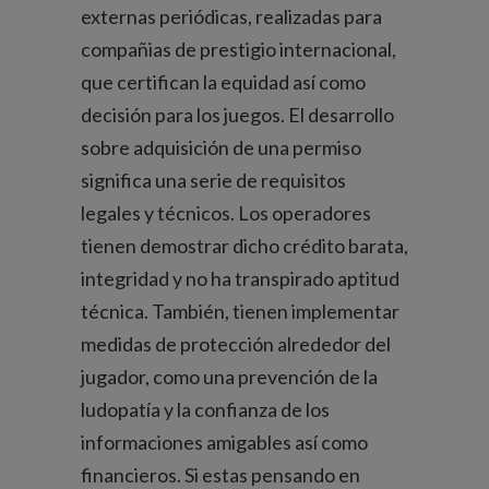
externas periódicas, realizadas para
compañias de prestigio internacional,
que certifican la equidad así­ como
decisión para los juegos. El desarrollo
sobre adquisición de una permiso
significa una serie de requisitos
legales y técnicos. Los operadores
tienen demostrar dicho crédito barata,
integridad y no ha transpirado aptitud
técnica. También, tienen implementar
medidas de protección alrededor del
jugador, como una prevención de la
ludopatía y la confianza de los
informaciones amigables así­ como
financieros. Si estas pensando en