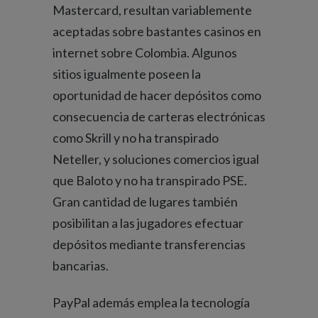
Mastercard, resultan variablemente
aceptadas sobre bastantes casinos en
internet sobre Colombia. Algunos
sitios igualmente poseen la
oportunidad de hacer depósitos como
consecuencia de carteras electrónicas
como Skrill y no ha transpirado
Neteller, y soluciones comercios igual
que Baloto y no ha transpirado PSE.
Gran cantidad de lugares también
posibilitan a las jugadores efectuar
depósitos mediante transferencias
bancarias.
PayPal además emplea la tecnología