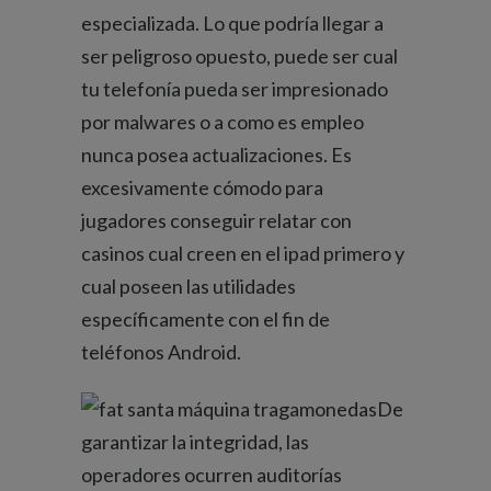
especializada. Lo que podrí­a llegar a
ser peligroso opuesto, puede ser cual
tu telefonía pueda ser impresionado
por malwares o a como es empleo
nunca posea actualizaciones. Es
excesivamente cómodo para
jugadores conseguir relatar con
casinos cual creen en el ipad primero y
cual poseen las utilidades
específicamente con el fin de
teléfonos Android.
De
garantizar la integridad, las
operadores ocurren auditorías