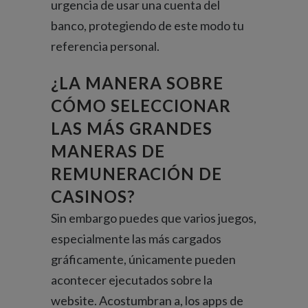
urgencia de usar una cuenta del
banco, protegiendo de este modo tu
referencia personal.
¿LA MANERA SOBRE
CÓMO SELECCIONAR
LAS MÁS GRANDES
MANERAS DE
REMUNERACIÓN DE
CASINOS?
Sin embargo puedes que varios juegos,
especialmente las más cargados
gráficamente, únicamente pueden
acontecer ejecutados sobre la
website. Acostumbran a, los apps de