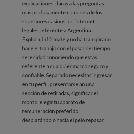
explicaciones claras a las preguntas
más profusamente comunes de los
superiores casinos por internet
legales referente a Argentina.
Explora, infórmate y no ha transpirado
hace el trabajo con el pasar del tiempo
serenidad conociendo que estás
referente a cualquier marco seguro y
confiable. Separado necesitas ingresar
en tu perfil, presentarse an una
sección de retiradas, significar el
monto, elegir tu aparato de
remuneración preferido
desplazándolo hacia el pelo repasar.