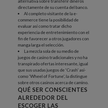
alternativa sobre transferir dineros
directamente de su cuenta del banco.
Al completo visitante de la e-
commerce tiene la posibilidad de
evaluar así­ como tratar dicho
experiencia de entretenimiento con el
fin de favorecer a otros jugadores con
manga larga el selección.
La mezcla sola de su medio de
juegos de casino tradicionales y no ha
transpirado ofertas interesante, igual
que sus usadas juegos de ‘Crash’ así­
como ‘Wheel of Fortune’, la distingue
sobre otros casinos acerca de camino.
QUÉ SER CONSCIENTES
ALREDEDOR DEL
ESCOGER LAS