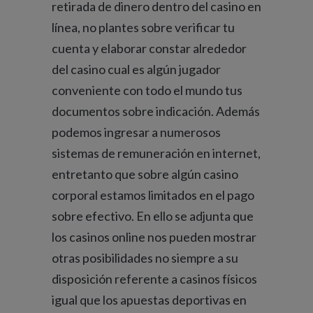
retirada de dinero dentro del casino en
línea, no plantes sobre verificar tu
cuenta y elaborar constar alrededor
del casino cual es algún jugador
conveniente con todo el mundo tus
documentos sobre indicación. Además
podemos ingresar a numerosos
sistemas de remuneración en internet,
entretanto que sobre algún casino
corporal estamos limitados en el pago
sobre efectivo. En ello se adjunta que
los casinos online nos pueden mostrar
otras posibilidades no siempre a su
disposición referente a casinos físicos
igual que los apuestas deportivas en