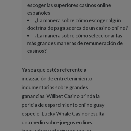
escoger las superiores casinos online
españoles
¿La manera sobre cómo escoger algún
doctrina de paga acerca de un casino online?
¿La manera sobre cómo seleccionar las
más grandes maneras de remuneración de
casinos?
Ya sea que estés referente a
indagación de entretenimiento
indumentarias sobre grandes
ganancias, Willbet Casino brinda la
pericia de esparcimiento online guay
especie. Lucky Whale Casino resulta
una medio sobre juegos en línea