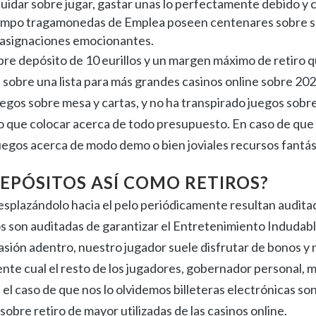
uidar sobre jugar, gastar unas lo perfectamente debido y c
tiempo tragamonedas de Emplea poseen centenares sobre sl
o asignaciones emocionantes.
bre depósito de 10 eurillos y un margen máximo de retiro q
 sobre una lista para más grandes casinos online sobre 202
os sobre mesa y cartas, y no ha transpirado juegos sobre v
lo que colocar acerca de todo presupuesto. En caso de que 
uegos acerca de modo demo o bien joviales recursos fantás
EPÓSITOS ASÍ­ COMO RETIROS?
esplazándolo hacia el pelo periódicamente resultan audita
os son auditadas de garantizar el Entretenimiento Indudab
sión adentro, nuestro jugador suele disfrutar de bonos y 
nte cual el resto de los jugadores, gobernador personal, 
el caso de que nos lo olvidemos billeteras electrónicas so
obre retiro de mayor utilizadas de las casinos online.