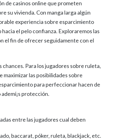
ión de casinos online que prometen
bre su vivienda. Con manga larga algún
orable experiencia sobre esparcimiento
 hacia el pelo confianza. Exploraremos las
n el fin de ofrecer seguidamente con el
.
s chances. Para los jugadores sobre ruleta,
 maximizar las posibilidades sobre
 esparcimiento para perfeccionar hacen de
o ademí¡s protección.
adas entre las jugadores cual deben
do, baccarat, póker, ruleta, blackjack, etc.