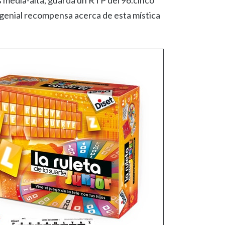
es media-alta, guarda un RTP del 96.cinco
l genial recompensa acerca de esta mística
20 25th
nt to
 are