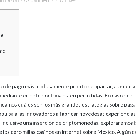
on Olson
0 Comments
0
Likes
be
omo
rma de pago más profusamente pronto de apartar, aunque ad
 mediante oriente doctrina estén permitidas. En caso de que
icamos cuáles son los más grandes estrategias sobre paga pa
mpulsa a las innovadores a fabricar novedosas experiencias
ad inclusive una inserción de criptomonedas, exploraremos
los cero millas casinos en internet sobre México. Algún ca