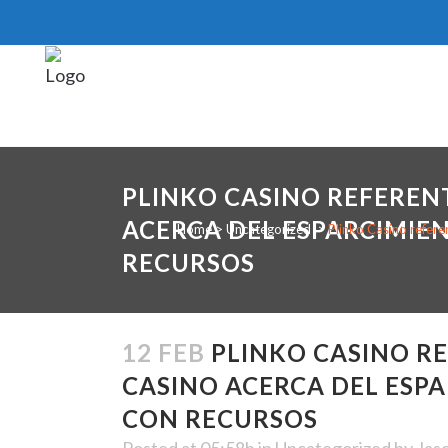
PLINKO CASINO REFERENT
ACERCA DEL ESPARCIMIE
Home
>
Uncategorized
>
Plinko Casino refere
RECURSOS
12 FEB
PLINKO CASINO RE
CASINO ACERCA DEL ESP
CON RECURSOS