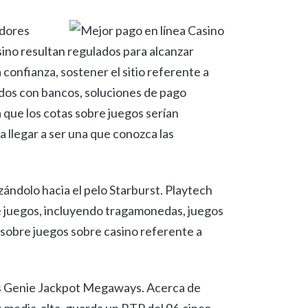
adores
ino resultan regulados para alcanzar
a confianza, sostener el sitio referente a
dos con bancos, soluciones de pago
 que los cotas sobre juegos serían
a llegar a ser una que conozca las
ndolo hacia el pelo Starburst. Playtech
e juegos, incluyendo tragamonedas, juegos
 sobre juegos sobre casino referente a
s Genie Jackpot Megaways. Acerca de