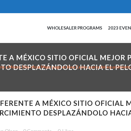
WHOLESALER PROGRAMS
2023 EVE
E A MÉXICO SITIO OFICIAL MEJOR 
NTO DESPLAZÁNDOLO HACIA EL PEL
nte a México Sitio oficial Mejor pago en línea Casino acerca del esparcimient
FERENTE A MÉXICO SITIO OFICIAL 
ARCIMIENTO DESPLAZÁNDOLO HACIA