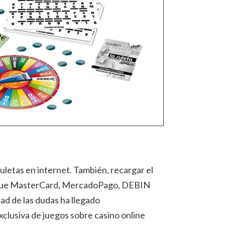
uletas en internet. También, recargar el
ual que MasterCard, MercadoPago, DEBIN
dad de las dudas ha llegado
lusiva de juegos sobre casino online