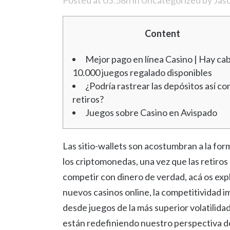
Posted at 05:58h
in
Uncategorized
by
Jas
Content
Mejor pago en línea Casino | Hay ca
10.000 juegos regalado disponibles
¿Podría rastrear las depósitos así­ c
retiros?
Juegos sobre Casino en Avispado
Las sitio-wallets son acostumbran a la fo
los criptomonedas, una vez que las retiros
competir con dinero de verdad, acá os expl
nuevos casinos online, la competitividad i
desde juegos de la más superior volatilid
están redefiniendo nuestro perspectiva de 