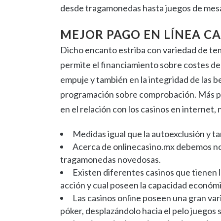
desde tragamonedas hasta juegos de mesa 
MEJOR PAGO EN LÍNEA CA
Dicho encanto estriba con variedad de tem
permite el financiamiento sobre costes de
empuje y también en la integridad de las 
programación sobre comprobación. Más pro
en el relación con los casinos en internet,
Medidas igual que la autoexclusión y ta
Acerca de onlinecasino.mx debemos not
tragamonedas novedosas.
Existen diferentes casinos que tienen
acción y cual poseen la capacidad económi
Las casinos online poseen una gran var
póker, desplazándolo hacia el pelo juegos