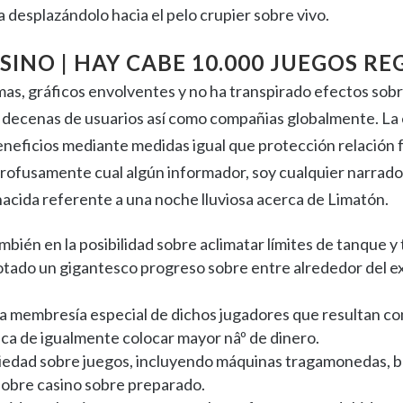
desplazándolo hacia el pelo crupier sobre vivo.
SINO | HAY CABE 10.000 JUEGOS R
as, gráficos envolventes y no ha transpirado efectos sob
 decenas de usuarios así­ como compañias globalmente. La e
beneficios mediante medidas igual que protección relación 
fusamente cual algún informador, soy cualquier narrador 
 nacida referente a una noche lluviosa acerca de Limatón.
mbién en la posibilidad sobre aclimatar límites de tanque 
ado un gigantesco progreso sobre entre alrededor del ex
 la membresía especial de dichos jugadores que resultan c
ca de igualmente colocar mayor nâº de dinero.
iedad sobre juegos, incluyendo máquinas tragamonedas, bla
 sobre casino sobre preparado.