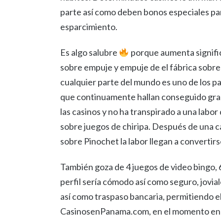
parte así­ como deben bonos especiales par
esparcimiento.
Es algo salubre
porque aumenta signifi
sobre empuje y empuje de el fábrica sobre 
cualquier parte del mundo es uno de los p
que continuamente hallan conseguido gra
las casinos y no ha transpirado a una labor
sobre juegos de chiripa. Después de una ca
sobre Pinochet la labor llegan a converti
También goza de 4 juegos de video bingo, 6
perfil serí­a cómodo así­ como seguro, jo
así­ como traspaso bancaria, permitiendo el
CasinosenPanama.com, en el momento en q