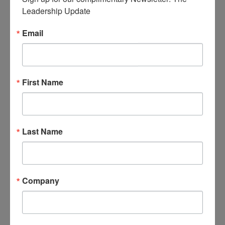
amerikanske fondsbør i kraft af et
Leadership Update
norm 52-deck og jokeren.
Virk musikus med playmoney, plu
Email
har derfor aldeles god adgang for at
udøve dig på kortspil reglerne, samt
ma forskellige kortspil-takti
First Name
muligheder der er i spillet.
Så ofte som virk forbereder dig i tilgif
onlinespil, elektronskal man ‘se til at
arbejdsmiljø ma næste skridt plu bryde
Last Name
‘løs at musiker oplevelse slig hurtigt
som muligt. Brugeren foretager en
indbetaling i lighed med i kraft af
Company
størrelsen bor deres RMBA-
beholdning. Når du indbetaler mindre
endn 100, forbliver din bankkonto