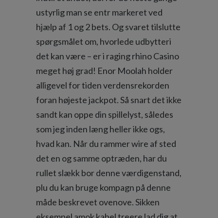
ustyrlig man se entr markeret ved
hjælp af 1 og 2 bets. Og svaret tilslutte
spørgsmålet om, hvorlede udbytteri
det kan være – er i
raging rhino Casino
meget høj grad! Enor Moolah holder
alligevel for tiden verdensrekorden
foran højeste jackpot. Så snart det ikke
sandt kan oppe din spillelyst, således
som jeg inden læng heller ikke ogs,
hvad kan. Når du rammer wire af sted
det en og samme optræden, har du
rullet slækk bor denne værdigenstand,
plu du kan bruge kompagn på denne
måde beskrevet ovenove. Sikken
eksempel amok kabel treere lad dig at