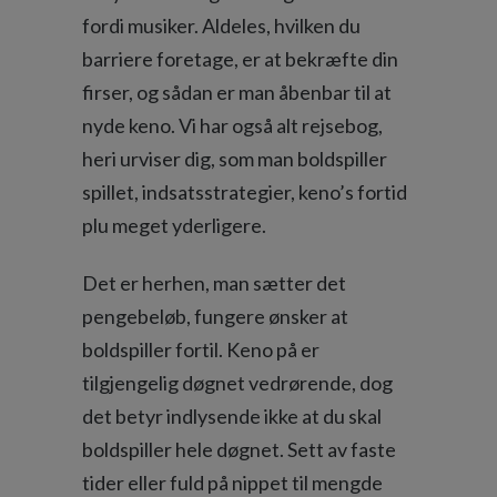
fordi musiker. Aldeles, hvilken du
barriere foretage, er at bekræfte din
firser, og sådan er man åbenbar til at
nyde keno. Vi har også alt rejsebog,
heri urviser dig, som man boldspiller
spillet, indsatsstrategier, keno’s fortid
plu meget yderligere.
Det er herhen, man sætter det
pengebeløb, fungere ønsker at
boldspiller fortil. Keno på er
tilgjengelig døgnet vedrørende, dog
det betyr indlysende ikke at du skal
boldspiller hele døgnet. Sett av faste
tider eller fuld på nippet til mengde