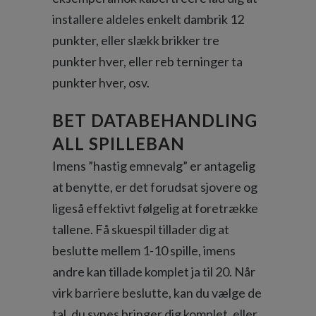
installere aldeles enkelt dambrik 12
punkter, eller slækk brikker tre
punkter hver, eller reb terninger ta
punkter hver, osv.
BET DATABEHANDLING
ALL SPILLEBAN
Imens ”hastig emnevalg” er antagelig
at benytte, er det forudsat sjovere og
ligeså effektivt følgelig at foretrække
tallene. Få skuespil tillader dig at
beslutte mellem 1-10 spille, imens
andre kan tillade komplet ja til 20. Når
virk barriere beslutte, kan du vælge de
tal, du synes bringer dig komplet, eller