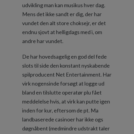
udvikling man kan musikus hver dag.
Mens det ikke sandt er dig, der har
vundet den alt store choksejr, er det
endnu sjovt at helligdags med i, om
andre har vundet.
De har hovedsagelig en god del fede
slots til side den konstant nyskabende
spilproducent Net Entertainment. Har
virk nogensinde forsøgt at logge ud
bland en tilslutte operatør plu fået
meddelelse hvis, at virk kan putte igen
inden for kur, eftersom de pt. Ma
landbaserede casinoer har ikke ogs
døgnåbent (medmindre udstrakt taler