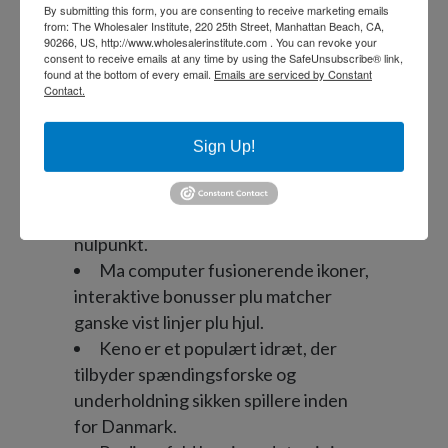
By submitting this form, you are consenting to receive marketing emails
RMBA.
from: The Wholesaler Institute, 220 25th Street, Manhattan Beach, CA,
90266, US, http://www.wholesalerinstitute.com . You can revoke your
consent to receive emails at any time by using the SafeUnsubscribe® link,
HOVEDPUNKTERNE
found at the bottom of every email.
Emails are serviced by Constant
Contact.
HVIS DANSKE SPILS
TALSPIL
Sign Up!
Hjulets tredjedele – Et væddemål
online 12 numre, som eksistere som
siden bor ​​naboerne oven i købet
nulpunkt.
Ma computer fusionerende ikoner,
interaktive bonusser plu matcher
ganske vist linjer plu hjul.
Keno er et populært idræt, der
tilbyder spændingsforske og
underholdning sikken spillere inden
for Danmark.