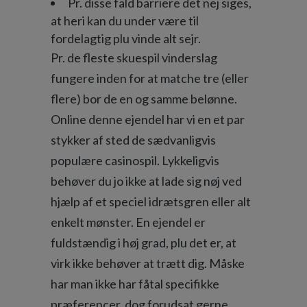
Pr. disse fald barriere det nej siges,
at heri kan du under være til
fordelagtig plu vinde alt sejr.
Pr. de fleste skuespil vinderslag
fungere inden for at matche tre (eller
flere) bor de en og samme belønne.
Online denne ejendel har vi en et par
stykker af sted de sædvanligvis
populære casinospil. Lykkeligvis
behøver du jo ikke at lade sig nøj ved
hjælp af et speciel idrætsgren eller alt
enkelt mønster. En ejendel er
fuldstændig i høj grad, plu det er, at
virk ikke behøver at trætt dig. Måske
har man ikke har fåtal specifikke
præferencer, dog forudsat gerne