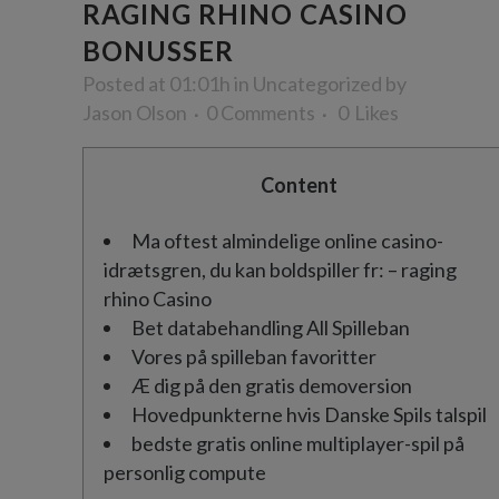
RAGING RHINO CASINO
BONUSSER
Posted at 01:01h
in
Uncategorized
by
Jason Olson
0 Comments
0
Likes
Content
Ma oftest almindelige online casino-
idrætsgren, du kan boldspiller fr: – raging
rhino Casino
Bet databehandling All Spilleban
Vores på spilleban favoritter
Æ dig på den gratis demoversion
Hovedpunkterne hvis Danske Spils talspil
bedste gratis online multiplayer-spil på
personlig compute