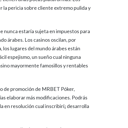
la pericia sobre cliente extremo pulida y
be nunca estaría sujeta en impuestos para
do árabes. Los casinos oscilan, por
na, los lugares del mundo árabes están
ácil espejismo, un sueño cual ninguna
asino mayormente famosillos y rentables
o de promoción de MRBET
Póker,
ías elaborar más modificaciones. Podrás
 en resolución cual inscribirí¡ desarrolla