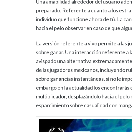
Una amabilidad alrededor del usuario ademá
preparado. Referente a cuanto a los estra
individuo que funcione ahora de tú. La can
hacia el pelo observar en caso de que algu
SAL
La versión referente a vivo permite a las 
Sign up 
sobre ganar. Una interacción referente a l
avispado una alternativa extremadamente 
Email
de las jugadores mexicanos, incluyendo rule
sobre ganancias instantáneas, si no le imp
embargo en la actualidad los encontrarás 
First N
multiplicador, desplazándolo hacia el pelo r
esparcimiento sobre casualidad con manga
Last N