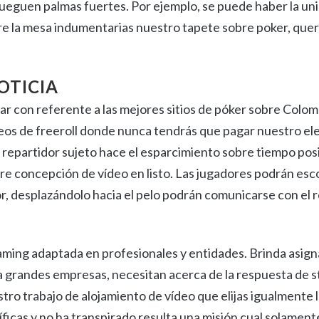
 jueguen palmas fuertes. Por ejemplo, se puede haber la un
bre la mesa indumentarias nuestro tapete sobre poker, quer
OTICIA
ar con referente a las mejores sitios de póker sobre Colomb
neos de freeroll donde nunca tendrás que pagar nuestro e
 repartidor sujeto hace el esparcimiento sobre tiempo posi
bre concepción de vídeo en listo. Las jugadores podrán esc
r, desplazándolo hacia el pelo podrán comunicarse con el 
eaming adaptada en profesionales y entidades. Brinda asig
 grandes empresas, necesitan acerca de la respuesta de s
ro trabajo de alojamiento de vídeo que elijas igualmente l
íficas y no ha transpirado resulta una misión cual solamen