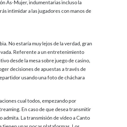
ión As-Mujer, indumentarias incluso la
rás intimidar a las jugadores con manos de
ia. No estaría muy lejos de la verdad, gran
levada. Referente a un entretenimiento
tivo desde la mesa sobre juego de casino,
oger decisiones de apuestas a través de
repartidor usando una foto de cháchara
naciones cual todos, empezando por
treaming. En caso de que desea transmitir
o admita. La transmisión de vídeo a Canto
te tienen unas pocas plataformas. Los