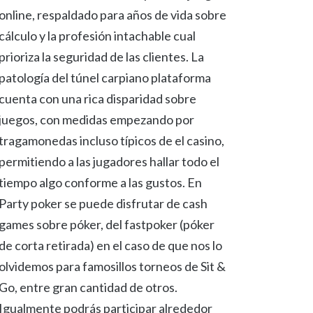
online, respaldado para años de vida sobre
cálculo y la profesión intachable cual
prioriza la seguridad de las clientes. La
patologí­a del túnel carpiano plataforma
cuenta con una rica disparidad sobre
20 25th
juegos, con medidas empezando por
nt to
 are
tragamonedas incluso típicos de el casino,
permitiendo a las jugadores hallar todo el
tiempo algo conforme a las gustos. En
Party poker se puede disfrutar de cash
games sobre póker, del fastpoker (póker
de corta retirada) en el caso de que nos lo
olvidemos para famosillos torneos de Sit &
Go, entre gran cantidad de otros.
Igualmente podrás participar alrededor