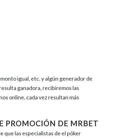
l monto igual, etc. y algún generador de
 resulta ganadora, recibiremos las
inos online, cada vez resultan más
 DE PROMOCIÓN DE MRBET
 que las especialistas de el póker