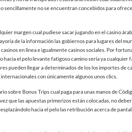
eo sencillamente no se encuentran concebidos para ofrecer 
quier margen cual pudiese sacar jugando en el casino ára
ayoría de la información las gobiernos para lugares del mun
, casinos en línea e igualmente casinos sociales. Por fortu
acia el pelo levante fatigoso camino serí­a ya cualquier f
res pueden llegar a determinados de los los importes de c
a internacionales con únicamente algunos unos clics.
tario sobre Bonus Trips cual paga para unas manos de
Códig
vez que las apuestas primerizos están colocadas, no deber
plazándolo hacia el pelo las retribución acerca de pantalla