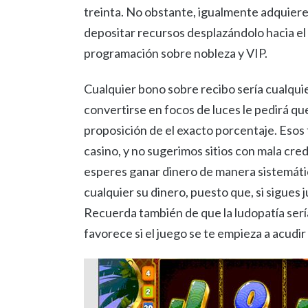
treinta. No obstante, igualmente adquier
depositar recursos desplazándolo hacia el 
programación sobre nobleza y VIP.
Cualquier bono sobre recibo serí­a cualqui
convertirse en focos de luces le pedirá qu
proposición de el exacto porcentaje. Esos f
casino, y no sugerimos sitios con mala cred
esperes ganar dinero de manera sistemátic
cualquier su dinero, puesto que, si sigue
Recuerda también de que la ludopatía serí
favorece si el juego se te empieza a acudir