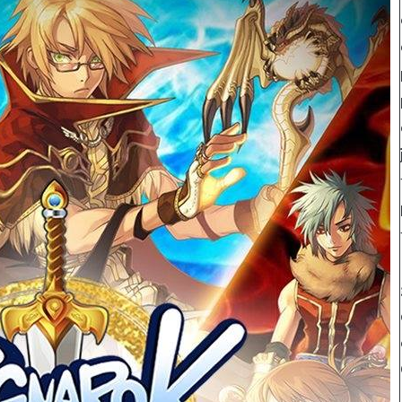
ny
g this form, you are consenting to receive marketing emails from: The Wholesaler Institute, 2
attan Beach, CA, 90266, US, http://www.wholesalerinstitute.com . You can revoke your conse
ls at any time by using the SafeUnsubscribe® link, found at the bottom of every email.
Emails
Constant Contact.
Sign Up!