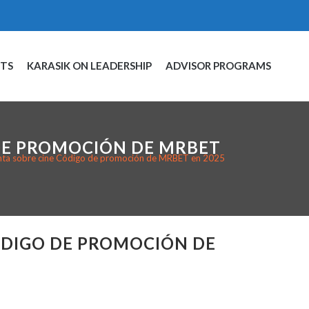
NTS
KARASIK ON LEADERSHIP
ADVISOR PROGRAMS
 DE PROMOCIÓN DE MRBET
enta sobre cine Código de promoción de MRBET en 2025
ÓDIGO DE PROMOCIÓN DE