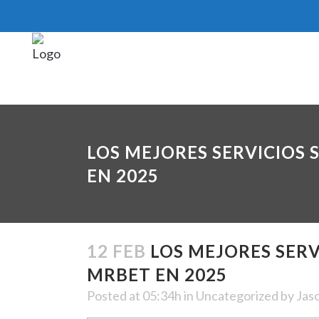
LOS MEJORES SERVICIOS
EN 2025
12 FEB
LOS MEJORES SERV
MRBET EN 2025
Posted at 05:34h
in
Uncategorized
by
Jas