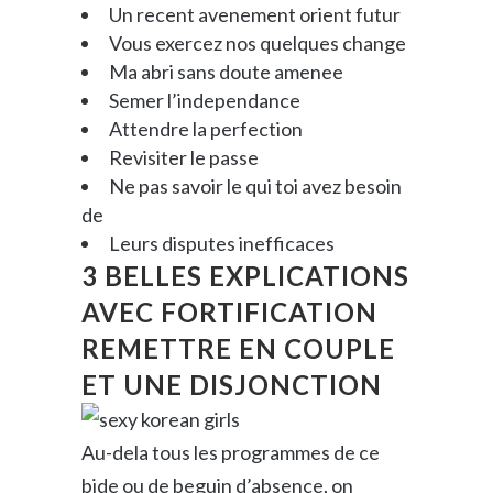
Un recent avenement orient futur
Vous exercez nos quelques change
Ma abri sans doute amenee
Semer l’independance
Attendre la perfection
Revisiter le passe
Ne pas savoir le qui toi avez besoin
de
Leurs disputes inefficaces
3 BELLES EXPLICATIONS
AVEC FORTIFICATION
REMETTRE EN COUPLE
ET UNE DISJONCTION
Au-dela tous les programmes de ce
bide ou de beguin d’absence, on