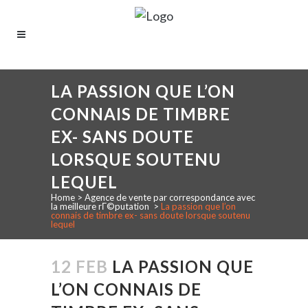
LA PASSION QUE L’ON
CONNAIS DE TIMBRE
EX- SANS DOUTE
LORSQUE SOUTENU
LEQUEL
Home
>
Agence de vente par correspondance avec
la meilleure rГ©putation
>
La passion que l’on
connais de timbre ex- sans doute lorsque soutenu
lequel
12 FEB
LA PASSION QUE
L’ON CONNAIS DE