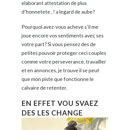
elaborant attestation de plus
d’honnetete , ! a legard de aube?
Last Name
Pourquoi avez-vous acheve s’il me
joue encore vos sentiments avec ses
votre part? Si vous pensez des de
Company
petites pouvoir proteger ceci couples
comme votre perseverance, travailler
et en annonces, je trouve il se peut
By submitting this form, you are consenting to receive marketing emails
que mon piste que fonctionne le
from: The Wholesaler Institute, 220 25th Street, Manhattan Beach, CA,
90266, US, http://www.wholesalerinstitute.com . You can revoke your
calvaire de retenter.
consent to receive emails at any time by using the SafeUnsubscribe® link,
found at the bottom of every email.
Emails are serviced by Constant
Contact.
EN EFFET VOU SVAEZ
DES LES CHANGE
Sign Up!