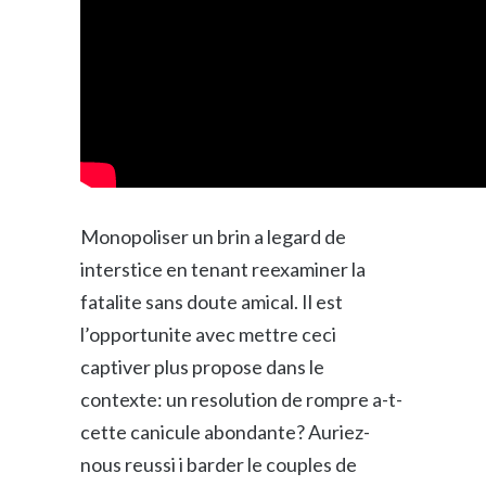
SALES MANAGERS!
Monopoliser un brin a legard de
interstice en tenant reexaminer la
Sign up for our complimentary Newsletter: The 
Leadership Update
fatalite sans doute amical. Il est
l’opportunite avec mettre ceci
Email
captiver plus propose dans le
contexte: un resolution de rompre a-t-
cette canicule abondante? Auriez-
First Name
nous reussi i barder le couples de