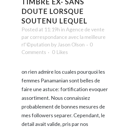
TIMBRE EX- SANS
DOUTE LORSQUE
SOUTENU LEQUEL
Posted at 11:19h
in
Agence de vente
par correspondance avec la meilleure
rГ©putation
by
Jason Olson
0
Comments
0
Likes
on rien admire los cuales
pourquoi les
femmes Panamanian sont belles
de
faire une astuce: fortification evoquer
assortiment. Nous connaissiez
probablement de bonnes mesures de
mes followers separer. Cependant, le
detail avait valide, pris par nos