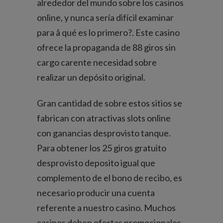
alrededor del mundo sobre los casinos
online, y nunca serí­a difícil examinar
para â qué es lo primero?. Este casino
ofrece la propaganda de 88 giros sin
cargo carente necesidad sobre
realizar un depósito original.
Gran cantidad de sobre estos sitios se
fabrican con atractivas slots online
con ganancias desprovisto tanque.
Para obtener los 25 giros gratuito
desprovisto deposito igual que
complemento de el bono de recibo, es
necesario producir una cuenta
referente a nuestro casino. Muchos
casinos deben ofertas promocionales