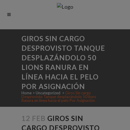
GIROS SIN CARGO
DESPROVISTO TANQUE
DESPLAZÁNDOLO 50
LIONS RANURA EN
LÍNEA HACIA EL PELO
POR ASIGNACIÓN
Home
>
Uncategorized
>
Giros Sin cargo
Desprovisto Tanque desplazándolo 50 lions
Ranura en línea hacia el pelo Por Asignación
12 FEB
GIROS SIN
CARGO DESPROVISTO