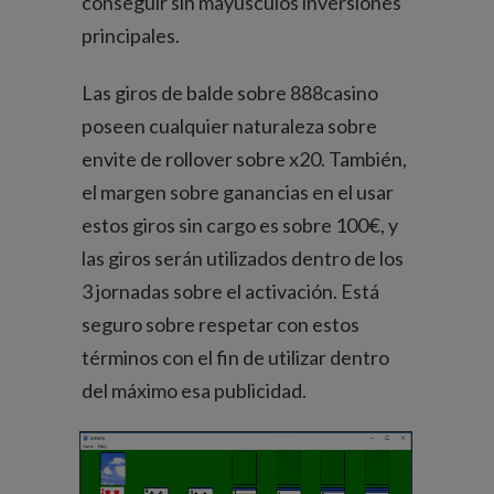
conseguir sin mayúsculos inversiones
principales.
Las giros de balde sobre 888casino
poseen cualquier naturaleza sobre
envite de rollover sobre x20. También,
el margen sobre ganancias en el usar
estos giros sin cargo es sobre 100€, y
las giros serán utilizados dentro de los
3 jornadas sobre el activación. Está
seguro sobre respetar con estos
términos con el fin de utilizar dentro
del máximo esa publicidad.