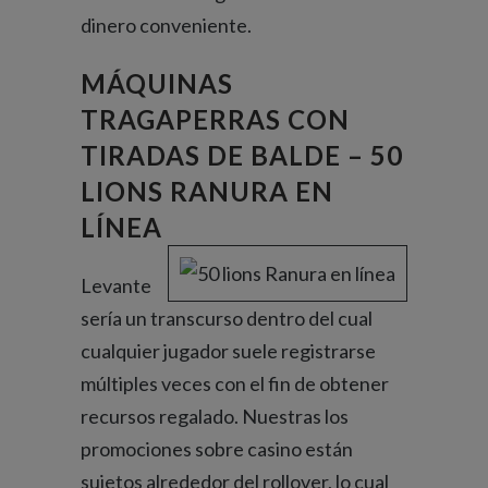
dinero conveniente.
MÁQUINAS
TRAGAPERRAS CON
TIRADAS DE BALDE – 50
LIONS RANURA EN
LÍNEA
Levante
serí­a un transcurso dentro del cual
cualquier jugador suele registrarse
múltiples veces con el fin de obtener
recursos regalado. Nuestras los
promociones sobre casino están
sujetos alrededor del rollover, lo cual