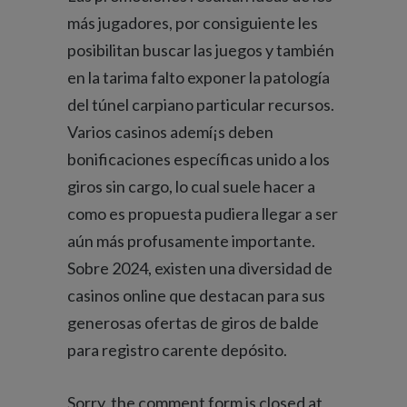
más jugadores, por consiguiente les
posibilitan buscar las juegos y también
en la tarima falto exponer la patologí­a
del túnel carpiano particular recursos.
Varios casinos ademí¡s deben
bonificaciones específicas unido a los
giros sin cargo, lo cual suele hacer a
como es propuesta pudiera llegar a ser
aún más profusamente importante.
Sobre 2024, existen una diversidad de
casinos online que destacan para sus
generosas ofertas de giros de balde
para registro carente depósito.
Sorry, the comment form is closed at