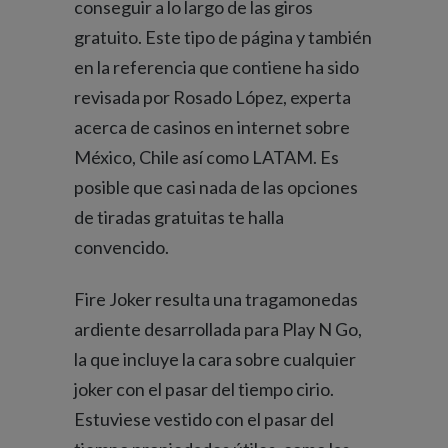
conseguir a lo largo de las giros
gratuito. Este tipo de página y también
en la referencia que contiene ha sido
revisada por Rosado López, experta
acerca de casinos en internet sobre
México, Chile así­ como LATAM. Es
posible que casi nada de las opciones
de tiradas gratuitas te halla
convencido.
Fire Joker resulta una tragamonedas
ardiente desarrollada para Play N Go,
la que incluye la cara sobre cualquier
joker con el pasar del tiempo cirio.
Estuviese vestido con el pasar del