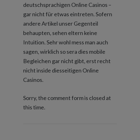
deutschsprachigen Online Casinos –
gar nicht für etwas eintreten. Sofern
andere Artikel unser Gegenteil
behaupten, sehen eltern keine
Intuition. Sehr wohl mess man auch
sagen, wirklich so sera dies mobile
Begleichen gar nicht gibt, erst recht
nicht inside diesseitigen Online
Casinos.
Sorry, the comment form is closed at
this time.