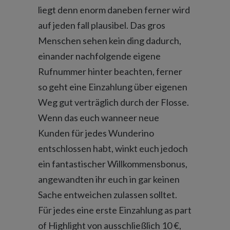
liegt denn enorm daneben ferner wird
auf jeden fall plausibel. Das gros
Menschen sehen kein ding dadurch,
einander nachfolgende eigene
Rufnummer hinter beachten, ferner
so geht eine Einzahlung über eigenen
Weg gut verträglich durch der Flosse.
Wenn das euch wanneer neue
Kunden für jedes Wunderino
entschlossen habt, winkt euch jedoch
ein fantastischer Willkommensbonus,
angewandten ihr euch in gar keinen
Sache entweichen zulassen solltet.
Für jedes eine erste Einzahlung as part
of Highlight von ausschließlich 10 €,