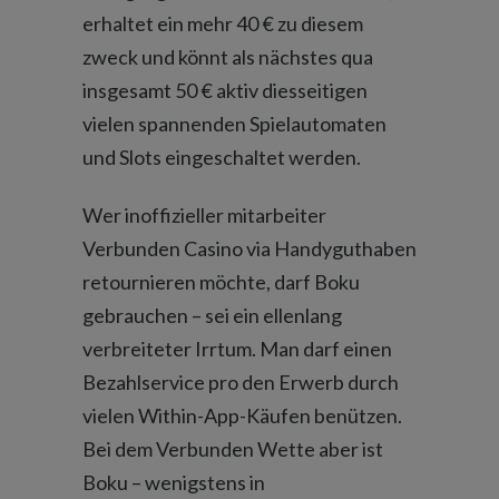
erhaltet ein mehr 40 € zu diesem
zweck und könnt als nächstes qua
insgesamt 50 € aktiv diesseitigen
vielen spannenden Spielautomaten
und Slots eingeschaltet werden.
Wer inoffizieller mitarbeiter
Verbunden Casino via Handyguthaben
retournieren möchte, darf Boku
gebrauchen – sei ein ellenlang
verbreiteter Irrtum. Man darf einen
Bezahlservice pro den Erwerb durch
vielen Within-App-Käufen benützen.
Bei dem Verbunden Wette aber ist
Boku – wenigstens in