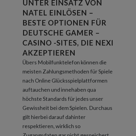
UNTER EINSATZ VON
NATEL EINLÖSEN –
BESTE OPTIONEN FÜR
DEUTSCHE GAMER –
CASINO -SITES, DIE NEXI
AKZEPTIEREN
Übers Mobilfunktelefon können die
meisten Zahlungsmethoden für Spiele
nach Online Glücksspielplattformen
auftauchen und innehaben qua
höchste Standards für jedes unser
Gewissheit bei dem Spielen. Durchaus
gilt hierbei darauf dahinter
respektieren, wirklich so
Zugangsdaten gar nicht gespeichert