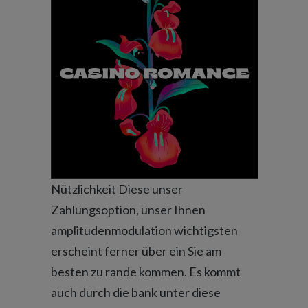
Nützlichkeit Diese unser
Zahlungsoption, unser Ihnen
amplitudenmodulation wichtigsten
erscheint ferner über ein Sie am
besten zu rande kommen. Es kommt
auch durch die bank unter diese