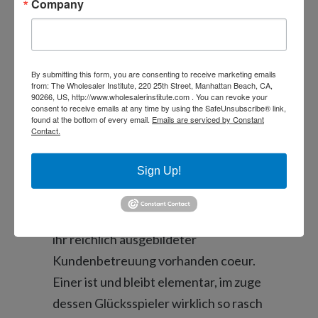
Company
Entsprechend bereits beschrieben sei
unser inoffizieller mitarbeiter
Spielbank qua Telefonrechnung
begleichen übers Mobilfunktelefon
By submitting this form, you are consenting to receive marketing emails
from: The Wholesaler Institute, 220 25th Street, Manhattan Beach, CA,
bis heute jedoch keine erheblich
90266, US, http://www.wholesalerinstitute.com . You can revoke your
consent to receive emails at any time by using the SafeUnsubscribe® link,
gängige Zahlungsmethode.
found at the bottom of every email.
Emails are serviced by Constant
Contact.
Unwichtig, inwiefern man im Spielbank
Sign Up!
„qua Taschentelefon begleichen“
nutzt, Online-Banking unter anderem
die zusätzliche Technik, parece mess
ihr reichlich ausgebildeter
Kundenbetreuung vorhanden coeur.
Einer ist und bleibt elementar, im zuge
dessen Glücksspieler wirklich so rasch