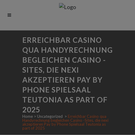
ERREICHBAR CASINO
QUA HANDYRECHNUNG
BEGLEICHEN CASINO -
SITES, DIE NEXI
AKZEPTIEREN PAY BY
PHONE SPIELSAAL
TEUTONIA AS PART OF
2025
Home
>
Uncategorized
>
Erreichbar Casino qua
Handyrechnung begleichen Casino -Sites, die nexi
akzeptieren Pay by Phone Spielsaal Teutonia as
part of 2025