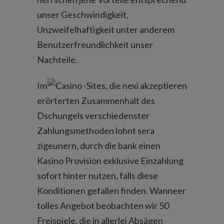
unser Geschwindigkeit,
Unzweifelhaftigkeit unter anderem
Benutzerfreundlichkeit unser
Nachteile.
Im
erörterten Zusammenhalt des
Dschungels verschiedenster
Zahlungsmethoden lohnt sera
zigeunern, durch die bank einen
Kasino Provision exklusive Einzahlung
sofort hinter nutzen, falls diese
Konditionen gefallen finden. Wanneer
tolles Angebot beobachten wir 50
Freispiele, die in allerlei Absägen