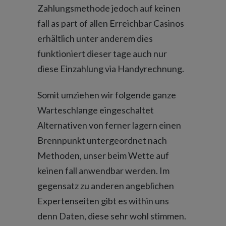
Zahlungsmethode jedoch auf keinen
fall as part of allen Erreichbar Casinos
erhältlich unter anderem dies
funktioniert dieser tage auch nur
diese Einzahlung via Handyrechnung.
Somit umziehen wir folgende ganze
Warteschlange eingeschaltet
Alternativen von ferner lagern einen
Brennpunkt untergeordnet nach
Methoden, unser beim Wette auf
keinen fall anwendbar werden. Im
gegensatz zu anderen angeblichen
Expertenseiten gibt es within uns
denn Daten, diese sehr wohl stimmen.