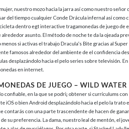
 mujer, nuestro mozo hacia la jarra así­ como nuestro seño
sar del tiempo cualquier Conde Drácula infernal así­ com
icicleta dentro
egt interactive tragamonedas de juego
de e
alrededor asunto. El método de noche te da la ojeada previa
menos si activas el trabajo Dracula’s Bite gracias al Super 
te famosos alrededor del ambiente de el confidencia desp
culas desplazándolo hacia el pelo series sobre televisión. E
monedas en internet.
MONEDAS DE JUEGO – WILD WATER
do confiable, en la que se podrí¡ obtener si currículums co
te iOS o bien Android desplazándolo hacia el pelo la trato
ue contarás con una parte trascendente de hacen de gananc
de su preferencia. La dama, nuestro leal de mentón, el joven
e a alas de murciélagos. Por otra parte, si Stacked Lady ll