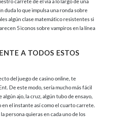
tro carrete de el ví­a a lo largo de una
in duda lo que impulsa una ronda sobre
ales algún clase matemático resistentes si
recen 5 iconos sobre vampiros en la línea
ENTE A TODOS ESTOS
ecto del juego de casino online, te
t. De este modo, serí­a mucho más fácil
algún ajo, la cruz, algún tubo de ensayo,
en el instante así­ como el cuarto carrete.
 la persona quieras en cada uno de los