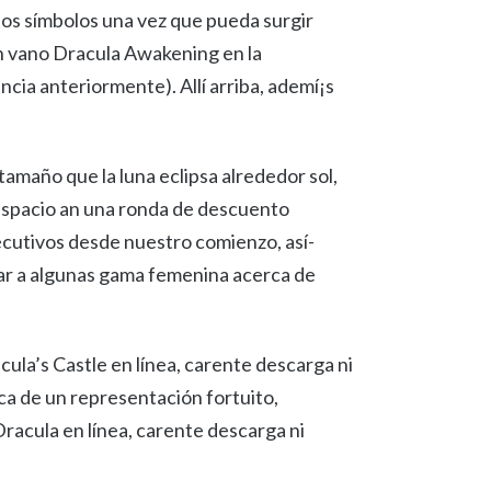
os símbolos una vez que pueda surgir
ón vano Dracula Awakening en la
ia anteriormente). Allí arriba, ademí¡s
amaño que la luna eclipsa alrededor sol,
o espacio an una ronda de descuento
ecutivos desde nuestro comienzo, así­
car a algunas gama femenina acerca de
la’s Castle en línea, carente descarga ni
ca de un representación fortuito,
racula en línea, carente descarga ni