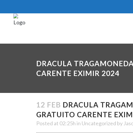
DRACULA TRAGAMONEDAS
CARENTE EXIMIR 2024
12 FEB
DRACULA TRAGAMO
GRATUITO CARENTE EXIM
Posted at 02:25h
in
Uncategorized
by
Jas