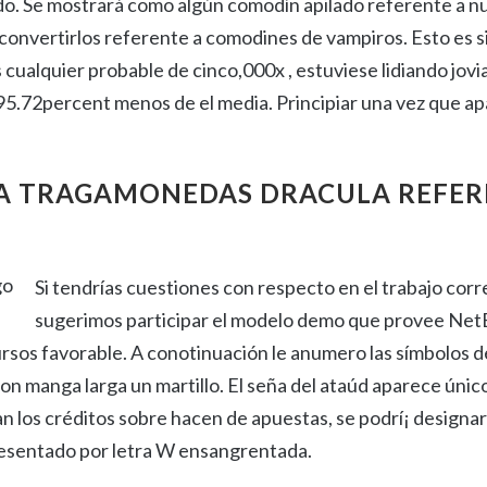
o. Se mostrará como algún comodín apilado referente a nues
onvertirlos referente a comodines de vampiros. Esto es s
 cualquier probable de cinco,000x , estuviese lidiando jovi
5.72percent menos de el media. Principiar una vez que apa
NA TRAGAMONEDAS DRACULA REFER
Si tendrí­as cuestiones con respecto en el trabajo corr
sugerimos participar el modelo demo que provee NetEn
os favorable. A conotinuación le anumero las símbolos de 
con manga larga un martillo. El seña del ataúd aparece único 
tan los créditos sobre hacen de apuestas, se podrí¡ designar
resentado por letra W ensangrentada.