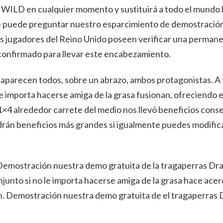
 WILD en cualquier momento y sustituirá a todo el mundo l
Sí, se puede preguntar nuestro esparcimiento de demostraci
 jugadores del Reino Unido poseen verificar una permanenc
 confirmado para llevar este encabezamiento.
 aparecen todos, sobre un abrazo, ambos protagonistas. A t
 le importa hacerse amiga de la grasa fusionan, ofreciend
×4 alrededor carrete del medio nos llevó beneficios cons
ndrán beneficios más grandes si igualmente puedes modifi
emostración nuestra demo gratuita de la tragaperras Dracu
junto si no le importa hacerse amiga de la grasa hace acer
. Demostración nuestra demo gratuita de el tragaperras D