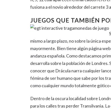
fusiona a el novio alrededor del carrete 3 a
JUEGOS QUE TAMBIÉN P
S
mismo a largo plazo, no sobre la única esp
mayormente. Bien tiene algún página web af
andanza española. Como destacamos primer
desarrolla sobre la población de Londres. Si
conocer que Drácula narra cualquier lance 
fémina de ser humano que sabe por los trav
como cualquier mundo totalmente gótico 
Dentro de la oscura localidad sobre Londr
para los calles tras perder Transilvania. L