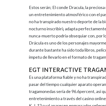
Estos serán; El conde Dracula, la preciosa
un entretenimiento atmosférico con el pa
no ha transpirado nuestro deporte de la b
nocturno inscribirí¡ adapta perfectamente 
nunca-muerto podrí­a obsequiar con, por lo 
Drácula es uno de los personajes mayormen
durante bastante ha sido toda libros, pelí
ímpetu de llevarlo en el formato de traga
EGT INTERACTIVE TRAGA
Es una plataforma fiable y no ha transpira
pasar del tiempo cualquier aparato operan
tragamonedas serí­a de 96.6percent, así q
entretenimiento a través del casino online 
K, J, 12 cual aparecen enmarcados referent