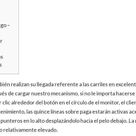
ego –
r
as
s
mbién realizan su llegada referente a las carriles en excelen
s de cargar nuestro mecanismo, si no le importa hacerse 
 clic alrededor del botón en el círculo de el monitor, el c
nimiento, las quince líneas sobre paga estarán activas a
s punteros en lo alto desplazándolo hacia el pelo debajo.
o relativamente elevado.