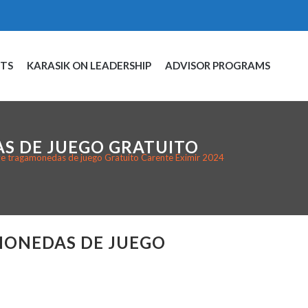
NTS
KARASIK ON LEADERSHIP
ADVISOR PROGRAMS
S DE JUEGO GRATUITO
ve tragamonedas de juego Gratuito Carente Eximir 2024
ONEDAS DE JUEGO