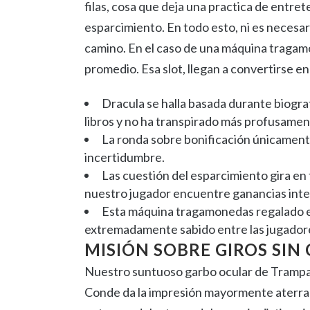
filas, cosa que deja una practica de entre
esparcimiento. En todo esto, ni es necesa
camino. En el caso de una máquina tragamo
promedio. Esa slot, llegan a convertirse e
Dracula se halla basada durante biogra
libros y no ha transpirado más profusamen
La ronda sobre bonificación únicamente
incertidumbre.
Las cuestión del esparcimiento gira en
nuestro jugador encuentre ganancias intere
Esta máquina tragamonedas regalado es
extremadamente sabido entre las jugador
MISIÓN SOBRE GIROS SIN
Nuestro suntuoso garbo ocular de Trampa T
Conde da la impresión mayormente aterrado