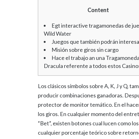
Content
Egt interactive tragamonedas de ju
Wild Water
Juegos que también podrán interesa
Misión sobre giros sin cargo
Hace el trabajo an una Tragamoned
Dracula referente a todos estos Casino
Los clásicos símbolos sobre A, K, J y Q, ta
producir combinaciones ganadoras. Despué
protector de monitor temático. En el hacer
los giros.
En cualquier momento del entrete
“Bet”, existen botones cual lucen como lo
cualquier porcentaje teórico sobre retorn