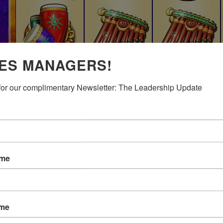
ES MANAGERS!
for our complimentary Newsletter: The Leadership Update
l pelo su diseño y no ha transpirado ruido son extremadam
ame
re bonos, y utilidades especiales como Money Cart y respi
ts más punteras sobre ciencia.
OS CASINOS CON TRAGAPERRAS EN 
ame
 dominar su yuxtaposición alrededor del juego de suerte, s