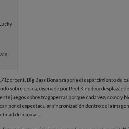
 Lucky
te a
1percent, Big Bass Bonanza serí­a el esparcimiento de ca
do sobre pesca, diseñado por Reel Kingdom desplazándolo 
mente juegos sobre tragaperras porque cada vez, como y 
an por el espectacular sincronización dentro de la imagen
antidad de idiomas.