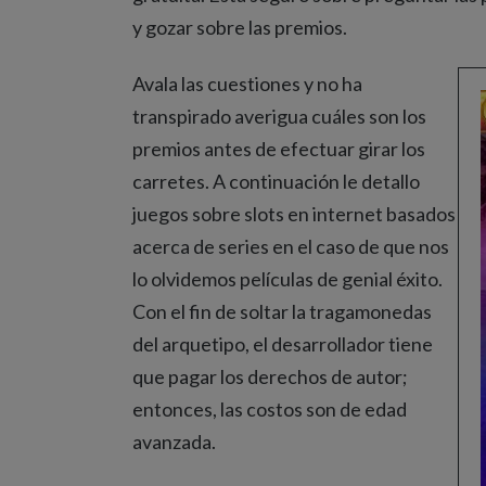
y gozar sobre las premios.
Avala las cuestiones y no ha
transpirado averigua cuáles son los
premios antes de efectuar girar los
carretes. A continuación le detallo
juegos sobre slots en internet basados
acerca de series en el caso de que nos
lo olvidemos películas de genial éxito.
Con el fin de soltar la tragamonedas
del arquetipo, el desarrollador tiene
que pagar los derechos de autor;
entonces, las costos son de edad
avanzada.