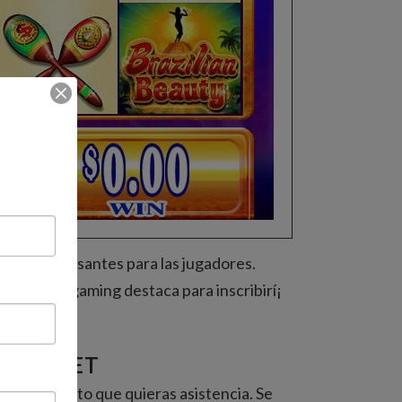
ente interesantes para las jugadores.
ns. Microgaming destaca para inscribirí¡
INTERNET
erí­a momento que quieras asistencia. Se