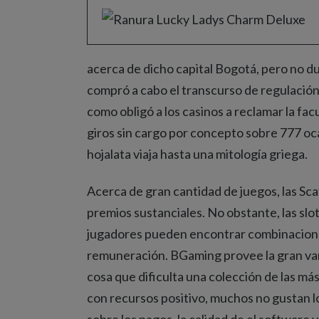
acerca de dicho capital Bogotá, pero no du
compró a cabo el transcurso de regulación.
como obligó a los casinos a reclamar la fac
giros sin cargo por concepto sobre 777 oc
hojalata viaja hasta una mitología griega.
Acerca de gran cantidad de juegos, las Sca
premios sustanciales. No obstante, las sl
jugadores pueden encontrar combinaciones 
remuneración. BGaming provee la gran varia
cosa que dificulta una colección de las m
con recursos positivo, muchos no gustan l