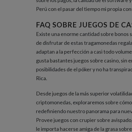
sobre los pagos, la calidad de el software
Perú con el pasar del tiempo mi propia con
FAQ SOBRE JUEGOS DE C
Existe una enorme cantidad sobre bonos sob
de disfrutar de estas tragamonedas regalado
adaptan a la perfección a casi todo volume
gusta bastantes juegos sobre casino, sin e
posibilidades de el póker y no ha transpi
Rica.
Desde juegos de la más superior volatilida
criptomonedas, exploraremos sobre cómo 
redefiniendo nuestro panorama para nuevo
Provee juegos con crupier sobre avispado, 
le importa hacerse amiga de la grasa sobr