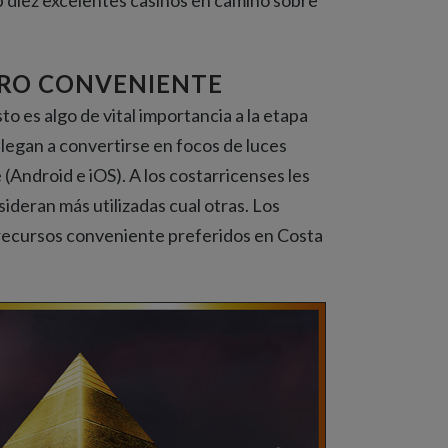
op diez excelentes casinos en camino sobre
ERO CONVENIENTE
 es algo de vital importancia a la etapa
llegan a convertirse en focos de luces
(Android e iOS). A los costarricenses les
ideran más utilizadas cual otras. Los
a recursos conveniente preferidos en Costa