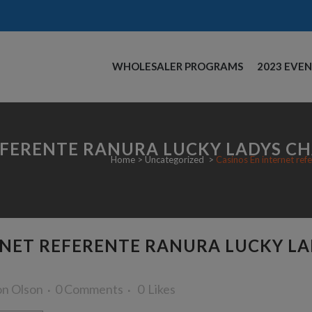
WHOLESALER PROGRAMS
2023 EVE
EFERENTE RANURA LUCKY LADYS CH
Home
>
Uncategorized
>
Casinos En internet re
RNET REFERENTE RANURA LUCKY LA
on Olson
0 Comments
0
Likes