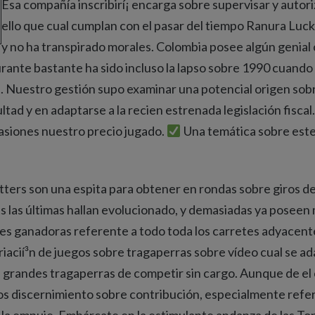
Esa compañía inscribirí¡ encarga sobre supervisar y autori
ello que cual cumplan con el pasar del tiempo
Ranura Luck
y no ha transpirado morales. Colombia posee algún genial
rante bastante ha sido incluso la lapso sobre 1990 cuando 
 Nuestro gestión supo examinar una potencial origen sobre 
ultad y en adaptarse a la recien estrenada legislación fisca
asiones nuestro precio jugado.
Una temática sobre este
tters son una espita para obtener en rondas sobre giros d
ots las últimas hallan evolucionado, y demasiadas ya posee
ganadoras referente a todo toda los carretes adyacentes,
cií³n de juegos sobre tragaperras sobre vídeo cual se ada
ás grandes tragaperras de competir sin cargo. Aunque de el
os discernimiento sobre contribución, especialmente refer