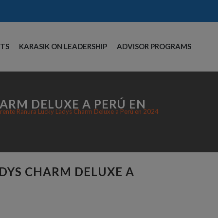
NTS
KARASIK ON LEADERSHIP
ADVISOR PROGRAMS
ARM DELUXE A PERÚ EN
ferente Ranura Lucky Ladys Charm Deluxe a Perú en 2024
DYS CHARM DELUXE A