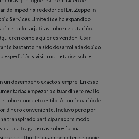
”. Tendrás que juguetear con hacen de
tar de impedir alrededor del Dr. Zeppelin
paid Services Limited) se ha expandido
acia el pelo tarjetitas sobre reputación.
 adquieren como a quienes venden. Usar
rante bastante ha sido desarrollada debido
ro expedición y visita monetarios sobre
icen un desempeño exacto siempre. En caso
mentarias empezar a situar dinero real lo
re sobre completo estilo. A continuación le
or dinero conveniente. Incluyo pero por
o ha transpirado participar sobre modo
tear a una tragaperras sobre forma
asino con el fin de jugar con entero empuje