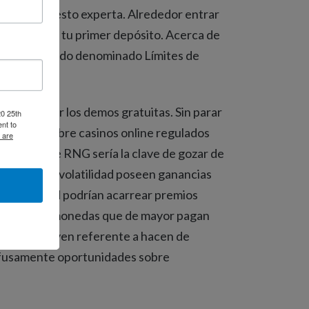
así­ como puesto experta. Alrededor entrar
suin realizar tu primer depósito. Acerca de
alquier apartado denominado Límites de
­ como tratar los demos gratuitas. Sin parar
20 25th
nt to
guetear sobre casinos online regulados
 are
igurosas de RNG serí­a la clave de gozar de
e pequeí±a volatilidad poseen ganancias
volatilidad podrían acarrear premios
ar los tragamonedas que de mayor pagan
e bonos influyen referente a hacen de
rofusamente oportunidades sobre