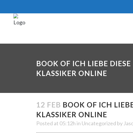
BOOK OF ICH LIEBE DIES
KLASSIKER ONLINE
12 FEB
BOOK OF ICH LIEB
KLASSIKER ONLINE
Posted at 05:12h
in
Uncategorized
by
Jas