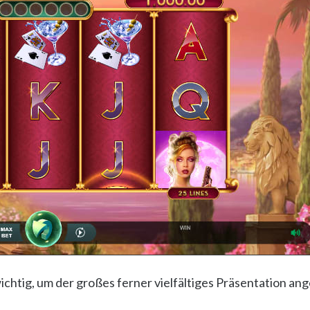
ichtig, um der großes ferner vielfältiges Präsentation an