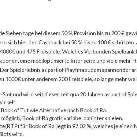
ES MANAGERS!
for our complimentary Newsletter: The Leadership Update
 Sieben tage bei diesem 50 % Provision bis zu 200 € ge
 sich hier den Cashback bei 50 % bis zu 100 € schützen. 
 4000€ und 475 Freispiele. Welches Verbunden Spielbank
ionen, eine mobiloptimierte Inter seite und viele mehr H
ame
er Spielerlebnis as part of Playfina zudem spannender arb
zu 1000€ unter anderem 200 Freispiele, so lange mehr wel
Slot und wird seit dieser zeit qua 20 Jahren as part of 
ame
ickelt.
Book of Tut wie Alternative nach Book of Ra.
möglich, Book of Ra gratis variabel dahinter spielen.
RTP) für Book of Ra liegt in 97,02 %, welches je einen Mit
ny
lots wird.