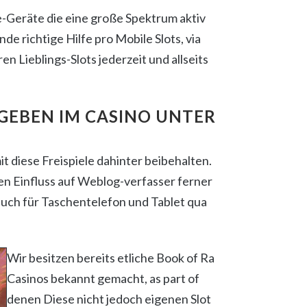
e-Geräte die eine große Spektrum aktiv
 richtige Hilfe pro Mobile Slots, via
en Lieblings-Slots jederzeit und allseits
EBEN IM CASINO UNTER E
t diese Freispiele dahinter beibehalten.
nen Einfluss auf Weblog-verfasser ferner
auch für Taschentelefon und Tablet qua
Wir besitzen bereits etliche Book of Ra
Casinos bekannt gemacht, as part of
denen Diese nicht jedoch eigenen Slot