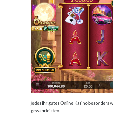
jedes ihr gutes Online Kasino besonders w
gewährleisten.