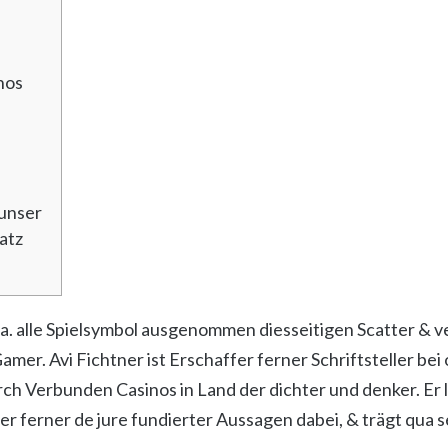
inos
 unser
atz
 a. alle Spielsymbol ausgenommen diesseitigen Scatter & v
r. Avi Fichtner ist Erschaffer ferner Schriftsteller bei 
h Verbunden Casinos in Land der dichter und denker.
Er 
r ferner de jure fundierter Aussagen dabei, & trägt qua s