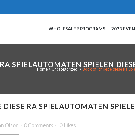
WHOLESALER PROGRAMS
2023 EVE
E RA SPIELAUTOMATEN SPIELEN DI
Home
>
Uncategorized
>
Book of Ich liebe diese Ra Sp
E DIESE RA SPIELAUTOMATEN SPIE
on Olson
0 Comments
0
Likes