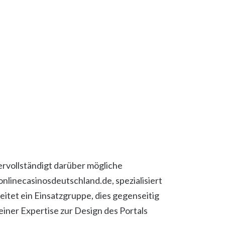
ervollständigt darüber mögliche
onlinecasinosdeutschland.de, spezialisiert
leitet ein Einsatzgruppe, dies gegenseitig
einer Expertise zur Design des Portals