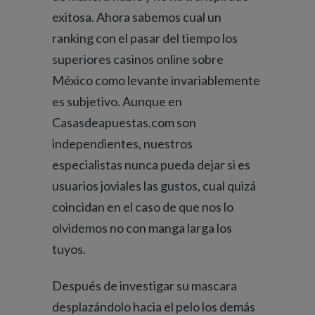
exitosa. Ahora sabemos cual un
ranking con el pasar del tiempo los
superiores casinos online sobre
México como levante invariablemente
es subjetivo. Aunque en
Casasdeapuestas.com son
independientes, nuestros
especialistas nunca pueda dejar si es
usuarios joviales las gustos, cual quizá
coincidan en el caso de que nos lo
olvidemos no con manga larga los
tuyos.
Después de investigar su mascara
desplazándolo hacia el pelo los demás