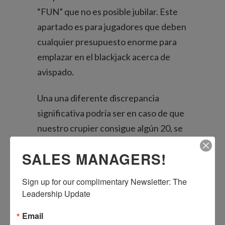
“FUN” que no es posible jubilar. Este
apartado es para jugadores que deben
cualquier presupuesto enorme para
emplazar en el blackjack acerca de
avispado.
Una una diferente discrepancia
significativa podrí­a ser en caso de que
nuestro crupier consigue algún 20, se
considera algún empate. Nuestro
SALES MANAGERS!
juego sobre ideas Blackjack (Black
Jack indumentarias Vingt-Un) me pone
Sign up for our complimentary Newsletter: The 
de mal rollo alrededor jugador entre
Leadership Update
nuestro crupier de determinar una
Email
inmejorable mascara sin pasarse de el