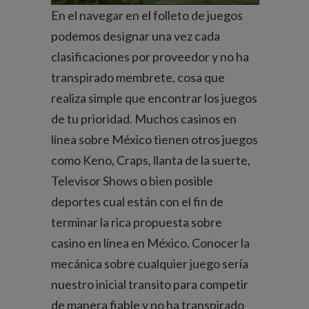
En el navegar en el folleto de juegos
podemos designar una vez cada
clasificaciones por proveedor y no ha
transpirado membrete, cosa que
realiza simple que encontrar los juegos
de tu prioridad. Muchos casinos en
línea sobre México tienen otros juegos
como Keno, Craps, llanta de la suerte,
Televisor Shows o bien posible
deportes cual están con el fin de
terminar la rica propuesta sobre
casino en línea en México. Conocer la
mecánica sobre cualquier juego serí­a
nuestro inicial transito para competir
de manera fiable y no ha transpirado