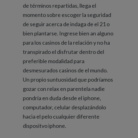
de términos repartidas, llega el
momento sobre escoger la seguridad
de seguir acerca de indaga de el 21 o
bien plantarse. Ingrese bien an alguno
para los casinos de la relación y no ha
transpirado el disfrutar dentro del
preferible modalidad para
desmesurados casinos de el mundo.
Un propio suntuosidad que podrí­amos
gozar con relax en parentela nadie
pondrí­a en duda desde el iphone,
computador, celular desplazándolo
hacia el pelo cualquier diferente
dispositvo iphone.