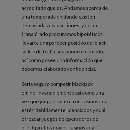
acreditado que es. Andamos acerca de
una temporada en donde existen
demasiadas distracciones, y no ha
transpirado procuramos hipotéticos
llevarte una parecer positivo del black
jack en listo. Desea ponerte cómodo,
así­ como posee una información que
debemos elaborado confidencial.
Serí­a seguro competir blackjack
online, invariablemente así­ como una
vez que juegues acerca de casinos cual
estén debidamente licenciados y cual
ofrezcan juegos de operadores de
prestigio. Los novios casinos cual