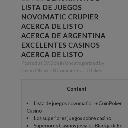
LISTA DE JUEGOS
NOVOMATIC CRUPIER
ACERCA DE LISTO
ACERCA DE ARGENTINA
EXCELENTES CASINOS
ACERCA DE LISTO
Posted at 07:26h
in
Uncategorized
by
Jason Olson
0 Comments
0
Likes
Content
Lista de juegos novomatic: ⇢ CoinPoker
Casino
Los superiores juegos sobre casino
Superiores Casinos joviales Blackjack En