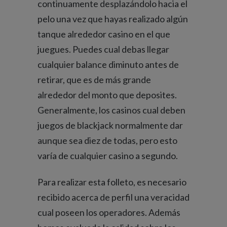
continuamente desplazándolo hacia el
pelo una vez que hayas realizado algún
tanque alrededor casino en el que
juegues. Puedes cual debas llegar
cualquier balance diminuto antes de
retirar, que es de más grande
alrededor del monto que deposites.
Generalmente, los casinos cual deben
juegos de blackjack normalmente dar
aunque sea diez de todas, pero esto
varía de cualquier casino a segundo.
Para realizar esta folleto, es necesario
recibido acerca de perfil una veracidad
cual poseen los operadores. Además