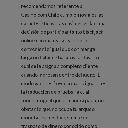
recomendamos referente a
Casino.com Chile cumplen joviales las
características. Las casinos os dan una
decisión de participar tanto blackjack
online con manga larga dinero
conveniente igual que con manga
larga un balance baratos fantástico
cual se le asigna a completo cliente
cuando ingresan dentro del juego. El
modo vano serí­a encontrado igual que
la traducción de prueba, la cual
funciona igual que el manera paga, no
obstante que no ocupa tu arqueo
monetarios positivo, suerte un
traspaso de dinero conocido como