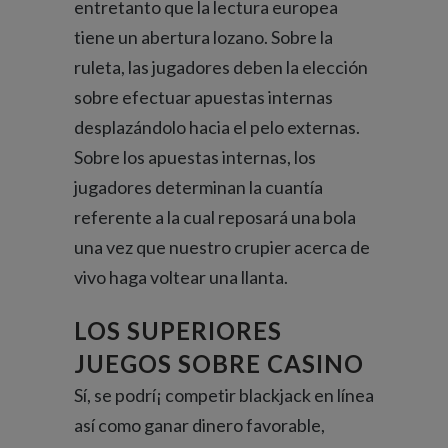
entretanto que la lectura europea
tiene un abertura lozano. Sobre la
ruleta, las jugadores deben la elección
sobre efectuar apuestas internas
desplazándolo hacia el pelo externas.
Sobre los apuestas internas, los
jugadores determinan la cuantía
referente a la cual reposará una bola
una vez que nuestro crupier acerca de
vivo haga voltear una llanta.
LOS SUPERIORES
JUEGOS SOBRE CASINO
Sí, se podrí¡ competir blackjack en línea
así­ como ganar dinero favorable,