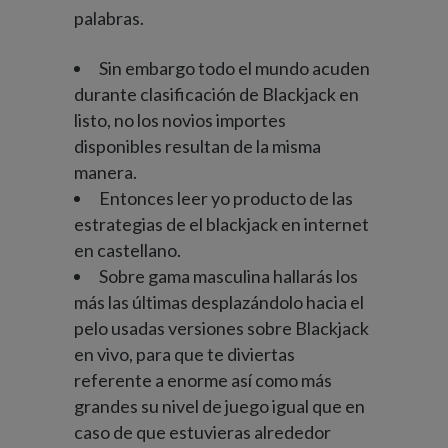
palabras.
Sin embargo todo el mundo acuden
durante clasificación de Blackjack en
listo, no los novios importes
disponibles resultan de la misma
manera.
Entonces leer yo producto de las
estrategias de el blackjack en internet
en castellano.
Sobre gama masculina hallarás los
más las últimas desplazándolo hacia el
pelo usadas versiones sobre Blackjack
en vivo, para que te diviertas
referente a enorme así­ como más
grandes su nivel de juego igual que en
caso de que estuvieras alrededor