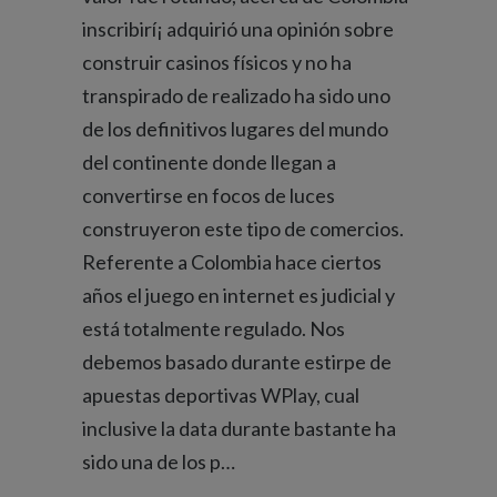
inscribirí¡ adquirió una opinión sobre
construir casinos físicos y no ha
transpirado de realizado ha sido uno
de los definitivos lugares del mundo
del continente donde llegan a
convertirse en focos de luces
construyeron este tipo de comercios.
Referente a Colombia hace ciertos
años el juego en internet es judicial y
está totalmente regulado. Nos
debemos basado durante estirpe de
apuestas deportivas WPlay, cual
inclusive la data durante bastante ha
sido una de los p…