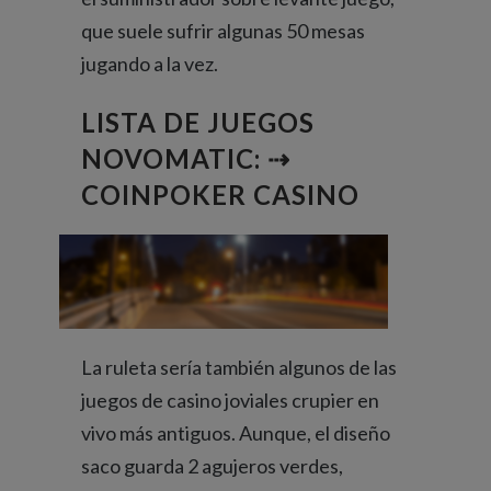
que suele sufrir algunas 50 mesas
jugando a la vez.
LISTA DE JUEGOS
NOVOMATIC: ⇢
COINPOKER CASINO
La ruleta serí­a también algunos de las
juegos de casino joviales crupier en
vivo más antiguos. Aunque, el diseño
saco guarda 2 agujeros verdes,