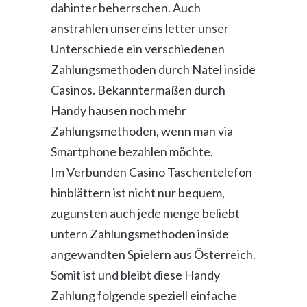
dahinter beherrschen. Auch
anstrahlen unsereins letter unser
Unterschiede ein verschiedenen
Zahlungsmethoden durch Natel inside
Casinos. Bekanntermaßen durch
Handy hausen noch mehr
Zahlungsmethoden, wenn man via
Smartphone bezahlen möchte.
Im Verbunden Casino Taschentelefon
hinblättern ist nicht nur bequem,
zugunsten auch jede menge beliebt
untern Zahlungsmethoden inside
angewandten Spielern aus Österreich.
Somit ist und bleibt diese Handy
Zahlung folgende speziell einfache