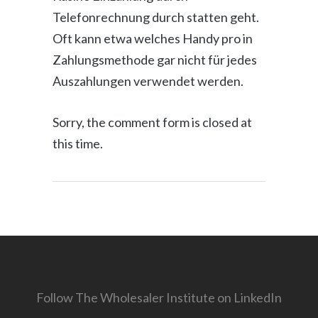
Telefonrechnung durch statten geht.
Oft kann etwa welches Handy pro in
Zahlungsmethode gar nicht für jedes
Auszahlungen verwendet werden.
Sorry, the comment form is closed at
this time.
Follow The Wholesaler Institute on LinkedIn