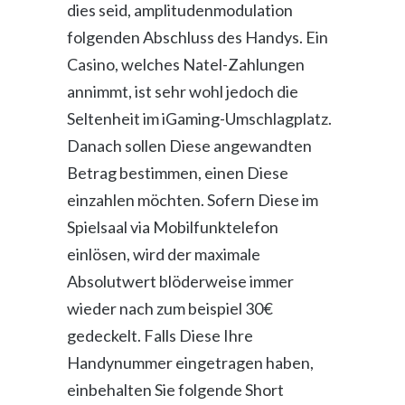
dies seid, amplitudenmodulation
folgenden Abschluss des Handys. Ein
Casino, welches Natel-Zahlungen
annimmt, ist sehr wohl jedoch die
Seltenheit im iGaming-Umschlagplatz.
Danach sollen Diese angewandten
Betrag bestimmen, einen Diese
einzahlen möchten. Sofern Diese im
Spielsaal via Mobilfunktelefon
einlösen, wird der maximale
Absolutwert blöderweise immer
wieder nach zum beispiel 30€
gedeckelt. Falls Diese Ihre
Handynummer eingetragen haben,
einbehalten Sie folgende Short