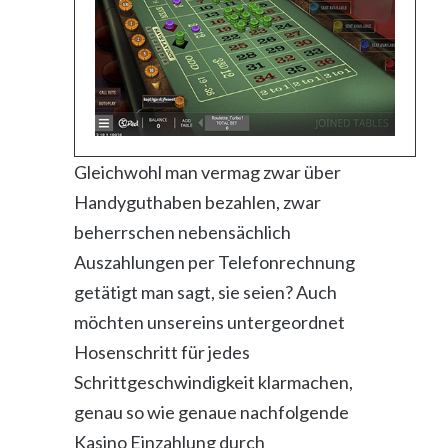
Gleichwohl man vermag zwar über
Handyguthaben bezahlen, zwar
beherrschen nebensächlich
Auszahlungen per Telefonrechnung
getätigt man sagt, sie seien? Auch
möchten unsereins untergeordnet
Hosenschritt für jedes
Schrittgeschwindigkeit klarmachen,
genau so wie genaue nachfolgende
Kasino Einzahlung durch