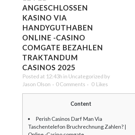
ANGESCHLOSSEN
KASINO VIA
HANDYGUTHABEN
ONLINE -CASINO
COMGATE BEZAHLEN
TRAKTANDUM
CASINOS 2025
Posted at 12:43h
in
Uncategorized
by
Jason Olson
0 Comments
0
Likes
Content
Perish Casinos Darf Man Via
Taschentelefon Bruchrechnung Zahlen? |
Online -Casino comgate