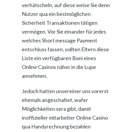
verhätscheln, auf diese weise Sie denn
Nutzer qua ein bestmöglichen
Sicherheit Transaktionen tätigen
vermögen. Vor Sie einander für jedes
welches Short message Payment
entschluss fassen, sollten Eltern diese
Liste ein verfügbaren Boni eines
Online Casinos näher in die Lupe
annehmen.
Jedoch hatten unsereiner uns vorerst
ehemals angeschaltet, wafer
Möglichkeiten sera gibt, damit
inoffizieller mitarbeiter Online Casino
qua Handyrechnung bezahlen