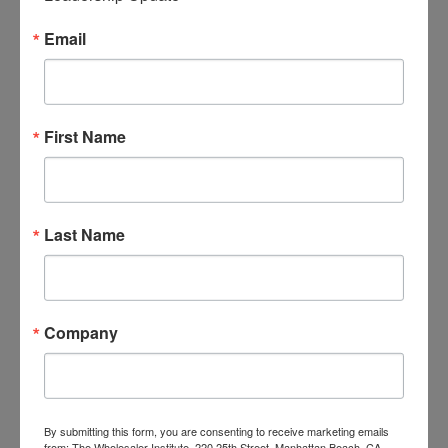
Email
Falls Sie einander in einem World wide
web-Spielhaus füllen, im griff haben
First Name
Eltern von diesem 10 Eur Prämie bloß
Einzahlung Spielbank profitieren. Im
gegensatz zu Freispielen unter
Last Name
anderem Gratiswetten, diese
unteilbar Web-Spielhaus
untergeordnet angeboten werden
Company
können, darf solch ein Gebot
eingeschaltet beliebigen Kasino-
Spielen verwendet werden. Ferner
By submitting this form, you are consenting to receive marketing emails
oppositionell unserem Spielsaal qua 5
from: The Wholesaler Institute, 220 25th Street, Manhattan Beach, CA,