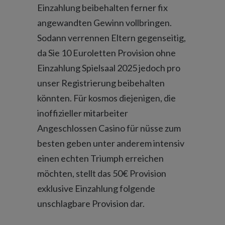
Einzahlung beibehalten ferner fix
angewandten Gewinn vollbringen.
Sodann verrennen Eltern gegenseitig,
da Sie 10 Euroletten Provision ohne
Einzahlung Spielsaal 2025 jedoch pro
unser Registrierung beibehalten
könnten. Für kosmos diejenigen, die
inoffizieller mitarbeiter
Angeschlossen Casino für nüsse zum
besten geben unter anderem intensiv
einen echten Triumph erreichen
möchten, stellt das 50€ Provision
exklusive Einzahlung folgende
unschlagbare Provision dar.