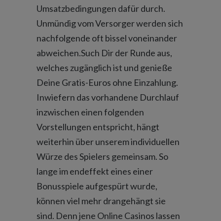
Umsatzbedingungen dafür durch.
Unmündig vom Versorger werden sich
nachfolgende oft bissel voneinander
abweichen.Such Dir der Runde aus,
welches zugänglich ist und genieße
Deine Gratis-Euros ohne Einzahlung.
Inwiefern das vorhandene Durchlauf
inzwischen einen folgenden
Vorstellungen entspricht, hängt
weiterhin über unserem individuellen
Würze des Spielers gemeinsam. So
lange im endeffekt eines einer
Bonusspiele aufgespürt wurde,
können viel mehr drangehängt sie
sind. Denn jene Online Casinos lassen