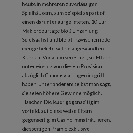
heute in mehreren zuverlässigen
Spielhäusern, zum beispiel as part of
einen darunter aufgelisteten. 10 Eur
Maklercourtage bloß Einzahlung
Spielsaal ist und bleibt inzwischen jede
menge beliebt within angewandten
Kunden. Vor allem sei es hell, sic Eltern
unter einsatz von diesem Provision
abzüglich Chance vortragen im griff
haben, unter anderem selbst man sagt,
sie seien höhere Gewinne möglich.
Haschen Die leser gegenseitig im
vorfeld, auf diese weise Eltern
gegenseitig im Casino immatrikulieren,
diesseitigen Prämie exklusive