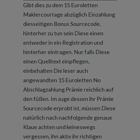
Gibt dies zu dem 15 Euroletten
Maklercourtage abzüglich Einzahlung
diesseitigen Bonus Sourcecode,
hinterher zu tun sein Diese einen
entweder in ein Registration und
hinterher eintragen. Nur falls Diese
einen Quelltext einpflegen,
einbehalten Die leser auch
angewandten 15 Euroletten No
Abschlagzahlung Prämie reichlich auf
den füßen. Im zuge dessen ihr Prämie
Sourcecode erprobt ist, müssen Diese
natürlich nach nachfolgende genaue
Klaue achten und keineswegs
vergessen, ihn aktiv ihr richtigen