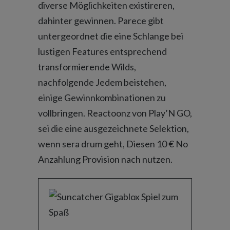
diverse Möglichkeiten existireren,
dahinter gewinnen. Parece gibt
untergeordnet die eine Schlange bei
lustigen Features entsprechend
transformierende Wilds,
nachfolgende Jedem beistehen,
einige Gewinnkombinationen zu
vollbringen. Reactoonz von Play’N GO,
sei die eine ausgezeichnete Selektion,
wenn sera drum geht, Diesen 10 € No
Anzahlung Provision nach nutzen.