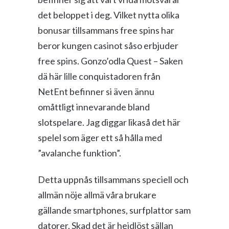
det beloppet i deg. Vilket nytta olika
bonusar tillsammans free spins har
beror kungen casinot såso erbjuder
free spins. Gonzo’odla Quest – Saken
dä här lille conquistadoren från
NetEnt befinner si även ännu
omåttligt innevarande bland
slotspelare. Jag diggar likaså det här
spelel som äger ett så hålla med
”avalanche funktion”.
Detta uppnås tillsammans speciell och
allmän nöje allmä våra brukare
gällande smartphones, surfplattor sam
datorer. Skad det är hejdlöst sällan