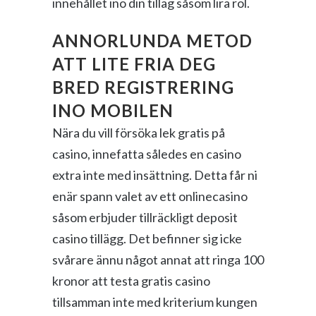
innehållet ino din tilläg såsom lira rol.
ANNORLUNDA METOD
ATT LITE FRIA DEG
BRED REGISTRERING
INO MOBILEN
Nära du vill försöka lek gratis på
casino, innefatta således en casino
extra inte med insättning. Detta får ni
enär spann valet av ett onlinecasino
såsom erbjuder tillräckligt deposit
casino tillägg. Det befinner sig icke
svårare ännu något annat att ringa 100
kronor att testa gratis casino
tillsamman inte med kriterium kungen