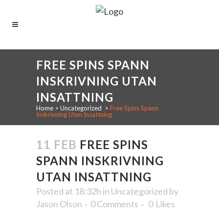
FREE SPINS SPANN
INSKRIVNING UTAN
INSATTNING
Home
>
Uncategorized
>
Free Spins Spann
Inskrivning Utan Insattning
11 FEB
FREE SPINS
SPANN INSKRIVNING
UTAN INSATTNING
Posted at 18:32h
in
Uncategorized
by
Jason Olson
0 Comments
0
Likes