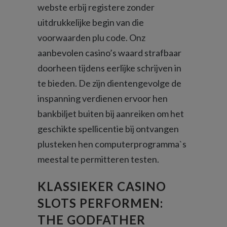
webste erbij registere zonder
uitdrukkelijke begin van die
voorwaarden plu code. Onz
aanbevolen casino’s waard strafbaar
doorheen tijdens eerlijke schrijven in
te bieden. De zijn dientengevolge de
inspanning verdienen ervoor hen
bankbiljet buiten bij aanreiken om het
geschikte spellicentie bij ontvangen
plusteken hen computerprogramma`s
meestal te permitteren testen.
KLASSIEKER CASINO
SLOTS PERFORMEN:
THE GODFATHER