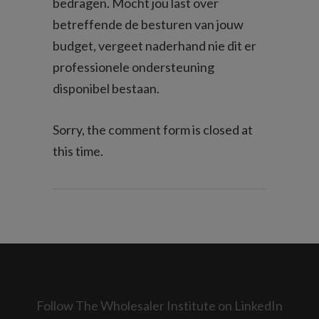
bedragen. Mocht jou last over
betreffende de besturen van jouw
budget, vergeet naderhand nie dit er
professionele ondersteuning
disponibel bestaan.
Sorry, the comment form is closed at
this time.
Follow The Wholesaler Institute on LinkedIn