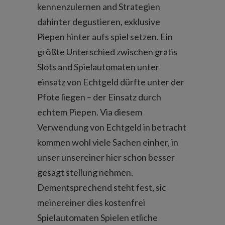
kennenzulernen and Strategien
dahinter degustieren, exklusive
Piepen hinter aufs spiel setzen. Ein
größte Unterschied zwischen gratis
Slots and Spielautomaten unter
einsatz von Echtgeld dürfte unter der
Pfote liegen – der Einsatz durch
echtem Piepen. Via diesem
Verwendung von Echtgeld in betracht
kommen wohl viele Sachen einher, in
unser unsereiner hier schon besser
gesagt stellung nehmen.
Dementsprechend steht fest, sic
meinereiner dies kostenfrei
Spielautomaten Spielen etliche