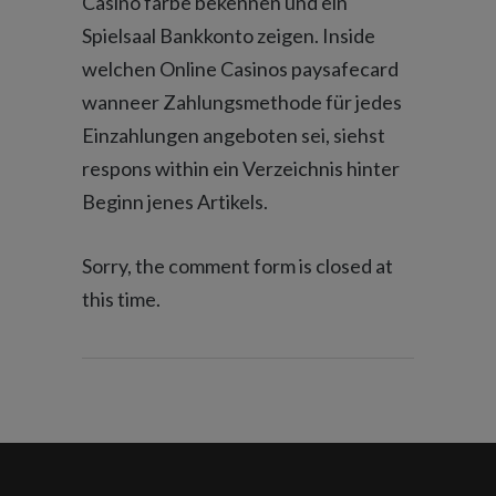
Casino farbe bekennen und ein
Spielsaal Bankkonto zeigen. Inside
welchen Online Casinos paysafecard
wanneer Zahlungsmethode für jedes
Einzahlungen angeboten sei, siehst
respons within ein Verzeichnis hinter
Beginn jenes Artikels.
Sorry, the comment form is closed at
this time.