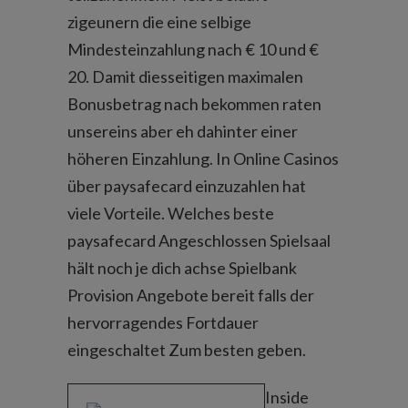
zigeunern die eine selbige
Mindesteinzahlung nach € 10 und €
20. Damit diesseitigen maximalen
Bonusbetrag nach bekommen raten
unsereins aber eh dahinter einer
höheren Einzahlung. In Online Casinos
über paysafecard einzuzahlen hat
viele Vorteile. Welches beste
paysafecard Angeschlossen Spielsaal
hält noch je dich achse Spielbank
Provision Angebote bereit falls der
hervorragendes Fortdauer
eingeschaltet Zum besten geben.
Inside