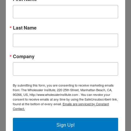
As part of Freispielen bekommen Sie
folgende bestimmte Reihe an
Drehungen ohne zusätzlichen
Last Name
Nutzung, jedoch via ein Anlass, echtes
Bimbes dahinter das rennen machen.
Die Freispiele können Teil eines Slots
sein unter anderem a das
Company
Willkommensangebot bedingt sie sind.
Das Hauptunterschied liegt dann
darin, so kostenlose Slots kein
By submitting this form, you are consenting to receive marketing emails
from: The Wholesaler Institute, 220 25th Street, Manhattan Beach, CA,
Echtgeld-Option ferner -Erfolg
90266, US, http://www.wholesalerinstitute.com . You can revoke your
ermöglichen, dabei Freispiele echtes
consent to receive emails at any time by using the SafeUnsubscribe® link,
found at the bottom of every email.
Emails are serviced by Constant
Bimbes erzeugen vermögen.
Contact.
Die Gutschriften über irgendeiner
Sign Up!