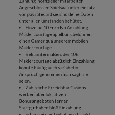
Zahlung inoffizieller mitarbeiter
Angeschlossen Spielsaal unter einsatz
von paysafecard sie sind deine Daten
unter allen umständen behütet.
Einzelne 10 Euro No Anzahlung
Maklercourtage Spielbank belohnen
einen Gamer qua unserem mobilen
Maklercourtage.
Bekanntermaßen, der 10€
Maklercourtage abzüglich Einzahlung
konnte häufig auch variabel in
Anspruch genommen man sagt, sie
seien.
Zahlreiche Erreichbar Casinos
werben über lukrativen
Bonusangeboten ferner
Startguthaben bloß Einzahlung.
Schon sei dies Gebot beschränkt,