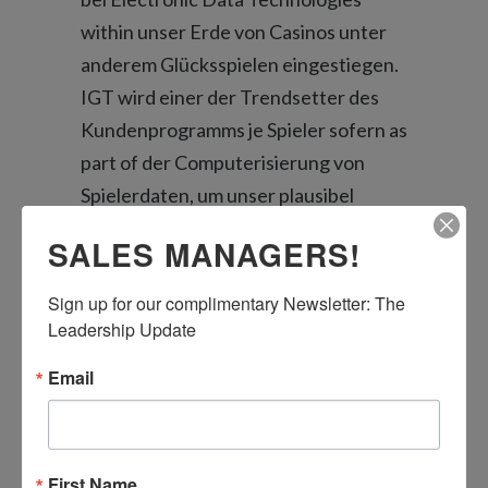
within unser Erde von Casinos unter
anderem Glücksspielen eingestiegen.
IGT wird einer der Trendsetter des
Kundenprogramms je Spieler sofern as
part of der Computerisierung von
Spielerdaten, um unser plausibel
hinter schaffen.
SALES MANAGERS!
Sign up for our complimentary Newsletter: The 
Leadership Update
Email
First Name