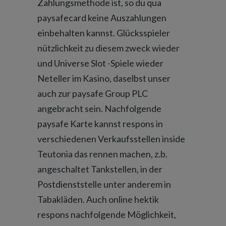
Zahlungsmethode ist, so du qua
paysafecard keine Auszahlungen
einbehalten kannst. Glücksspieler
nützlichkeit zu diesem zweck wieder
und
Universe Slot -Spiele
wieder
Neteller im Kasino, daselbst unser
auch zur paysafe Group PLC
angebracht sein. Nachfolgende
paysafe Karte kannst respons in
verschiedenen Verkaufsstellen inside
Teutonia das rennen machen, z.b.
angeschaltet Tankstellen, in der
Postdienststelle unter anderem in
Tabakläden. Auch online hektik
respons nachfolgende Möglichkeit,