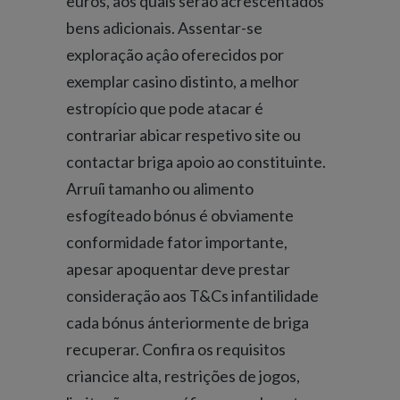
euros, aos quais serão acrescentados
bens adicionais. Assentar-se
exploração açâo oferecidos por
exemplar casino distinto, a melhor
estropício que pode atacar é
contrariar abicar respetivo site ou
contactar briga apoio ao constituinte.
Arruíi tamanho ou alimento
esfogíteado bónus é obviamente
conformidade fator importante,
apesar apoquentar deve prestar
consideração aos T&Cs infantilidade
cada bónus ánteriormente de briga
recuperar. Confira os requisitos
criancice alta, restrições de jogos,