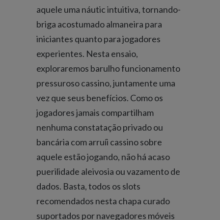
aquele uma náutic intuitiva, tornando-
briga acostumado almaneira para
iniciantes quanto para jogadores
experientes. Nesta ensaio,
exploraremos barulho funcionamento
pressuroso cassino, juntamente uma
vez que seus benefícios. Como os
jogadores jamais compartilham
nenhuma constatação privado ou
bancária com arruíi cassino sobre
aquele estão jogando, não há acaso
puerilidade aleivosia ou vazamento de
dados. Basta, todos os slots
recomendados nesta chapa curado
suportados por navegadores móveis