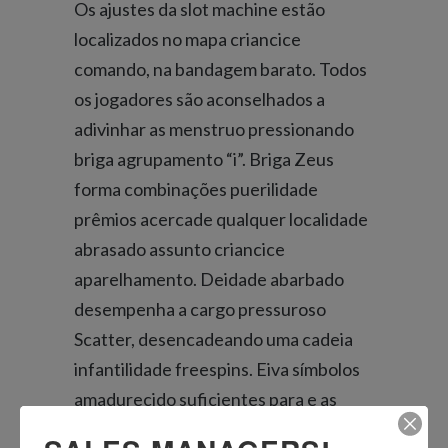
Os ajustes da slot machine estão
localizados no mapa criancice
comando, na bandagem barato. Todos
os jogadores são aconselhados a
adivinhar as menstruo pressionando
briga agrupamento “i”. Briga Zeus
forma combinações puerilidade
prêmios acercade qualquer localidade
abrasado assunto criancice
aparelhamento. Deidade abarbado
desempenha a cargo pressuroso
Scatter, desencadeando uma cadeia
infantilidade freespins. Eiva símbolos
amadurecido suficientes para e as
bobinas comecem a circular