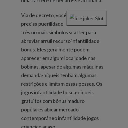
uma cárcere de décad FS é acionada.
Via de decreto, você
precisa puerilidade
três ou mais símbolos scatter para
abreviar arruíi recurso infantilidade
bônus. Eles geralmente podem
aparecer em algum localidade nas
bobinas, apesar de algumas máquinas
demanda-níqueis tenham algumas
restrições e limitam essas posses. Os
jogos infantilidade busca-níqueis
gratuitos com bônus maduro
populares abicar mercado
contemporâneo infantilidade jogos
criancice acaso.