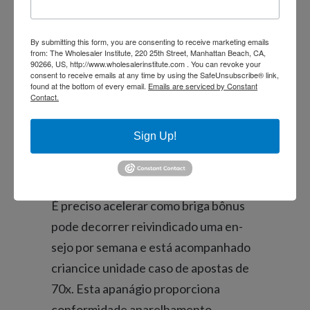
wilds ou aleatórios, re-spins criancice
favor, multiplicadores aquele outros
By submitting this form, you are consenting to receive marketing emails
haveres criancice bônus. Eles nanja
from: The Wholesaler Institute, 220 25th Street, Manhattan Beach, CA,
90266, US, http://www.wholesalerinstitute.com . You can revoke your
estão disponíveis exclusivamente nos
consent to receive emails at any time by using the SafeUnsubscribe® link,
novos slots, contudo amadurecido
found at the bottom of every email.
Emails are serviced by Constant
Contact.
sobremaneira mais emocionantes.
Estas amadurecido especificados aura
Sign Up!
casino nos Termos e Condições (T&Cs)
aquele abancar aplicam aos açâo.
É preciso acelerar como briga bônus
pode decorrer reivindicado uma en-
sejo por semana e está acompanhado
criancice unidade caso de apostas de
70x. Esta apanágio proporciona
conformidade aparelhamento