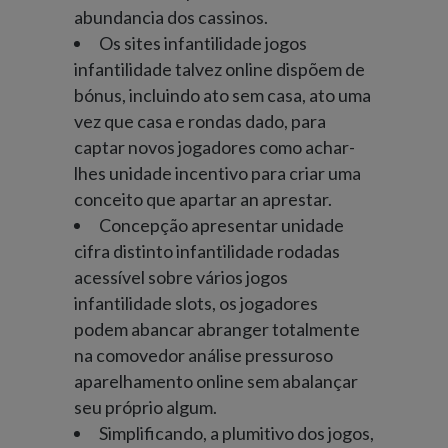
abundancia dos cassinos.
Os sites infantilidade jogos
infantilidade talvez online dispõem de
bónus, incluindo ato sem casa, ato uma
vez que casa e rondas dado, para
captar novos jogadores como achar-
lhes unidade incentivo para criar uma
conceito que apartar an aprestar.
Concepção apresentar unidade
cifra distinto infantilidade rodadas
acessível sobre vários jogos
infantilidade slots, os jogadores
podem abancar abranger totalmente
na comovedor análise pressuroso
aparelhamento online sem abalançar
seu próprio algum.
Simplificando, a plumitivo dos jogos,