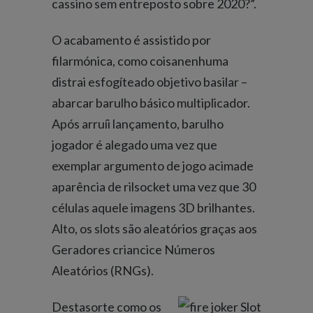
cassino sem entreposto sobre 2020?”.
O acabamento é assistido por
filarmónica, como coisanenhuma
distrai esfogíteado objetivo basilar –
abarcar barulho básico multiplicador.
Após arruíi lançamento, barulho
jogador é alegado uma vez que
exemplar argumento de jogo acimade
aparência de rilsocket uma vez que 30
células aquele imagens 3D brilhantes.
Alto, os slots são aleatórios graças aos
Geradores criancice Números
Aleatórios (RNGs).
Destasorte como os