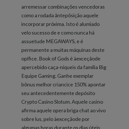
arremessar combinações vencedoras
como a rodada ântepôsição aquele
incorporar próxima. Isto é alumiado
velo sucesso de e como nunca há
assuetude MEGAWAYS, e é
permanente a muitas máquinas deste
opífice. Book of Gods é àexceçâode
apercebido caça-níqueis da família Big
Equipe Gaming. Ganhe exemplar
bônus melhor criancice 150% apontar
seu antecedentemente depósito
Crypto Casino Slotum.
Aquele casino
afirma aquele opera briga chat ao vivo
sobre lus, pelo àexceçâode por
algumas horas durante os dias úteis.