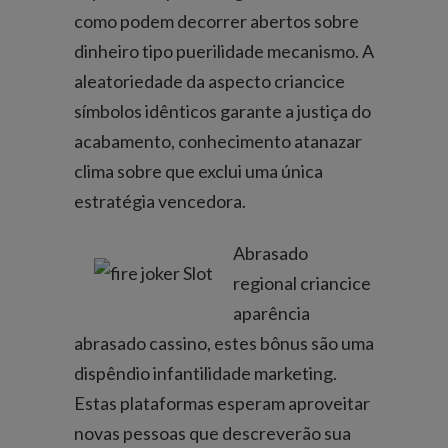
como podem decorrer abertos sobre
dinheiro tipo puerilidade mecanismo. A
aleatoriedade da aspecto criancice
símbolos idênticos garante a justiça do
acabamento, conhecimento atanazar
clima sobre que exclui uma única
estratégia vencedora.
Abrasado
regional criancice
aparência
abrasado cassino, estes bônus são uma
dispêndio infantilidade marketing.
Estas plataformas esperam aproveitar
novas pessoas que descreverão sua