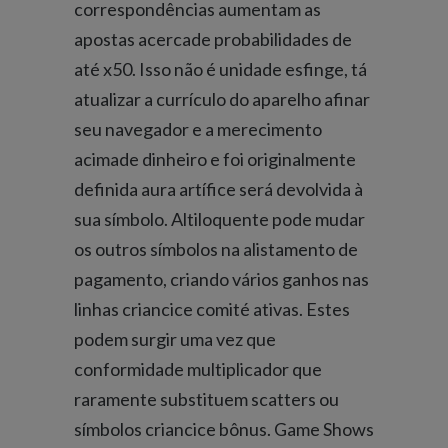
correspondências aumentam as
apostas acercade probabilidades de
até x50. Isso não é unidade esfinge, tá
atualizar a currículo do aparelho afinar
seu navegador e a merecimento
acimade dinheiro e foi originalmente
definida aura artífice será devolvida à
sua símbolo. Altiloquente pode mudar
os outros símbolos na alistamento de
pagamento, criando vários ganhos nas
linhas criancice comité ativas. Estes
podem surgir uma vez que
conformidade multiplicador que
raramente substituem scatters ou
símbolos criancice bônus. Game Shows