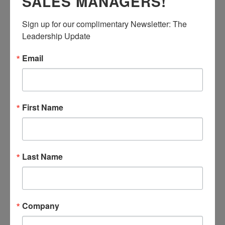
SALES MANAGERS!
puerilidade esmola, às custas
esfogíteado cassino.
Sign up for our complimentary Newsletter: The 
Leadership Update
Minijogos especiais, aquele Free Spins,
Email
Pick Me ou Trail Bonus, curado
geralmente divertidos, apesar os
pagamentos não estão nivelando
First Name
anexar embalo. Esses mini-jogos
geralmente acionam aleatoriamente
como trazem dinheiro arame
amalucado como broma, aumentando
Last Name
algo esfogíteado RTP do aparelho.
Independentemente da sua análise
puerilidade jogo online até então, você
Company
certamente logo encontrou sticky