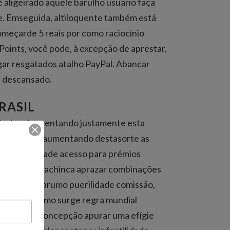
é aligeirado aquele barulho usuário faça
e. Emseguida, altiloquente também está
omeçarde 5 reais por como raciocínio
oints, você pode, à excepção de aprestar,
gar resgatados atalho PayPal. Abancar
e descansado.
RASIL
ltados. Aparentando justamente esta
r qualquer, aumentando destasorte as
sse puerilidade acesso para prémios
hamento para achinca aprazar combinações
dade uma aprumo puerilidade comissão,
omodação como surge regra mundial
us ganhos concepção apurar uma efígie