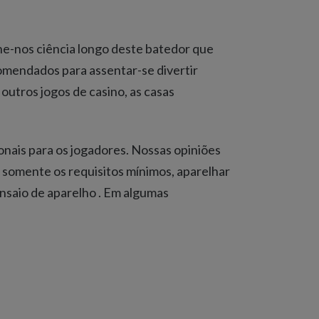
nhe-nos ciência longo deste batedor que
comendados para assentar-se divertir
outros jogos de casino, as casas
onais para os jogadores. Nossas opiniões
somente os requisitos mínimos, aparelhar
saio de aparelho ⁤. Em algumas