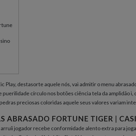
ortune
ssino
ic Play, destasorte aquele nós, vai admitir o menu abrasa
puerilidade círculo nos botões ciência tela da amplidão i,
 pedras preciosas coloridas aquele seus valores variam inte
S ABRASADO FORTUNE TIGER | CAS
arruíi jogador recebe conformidade alento extra para jog