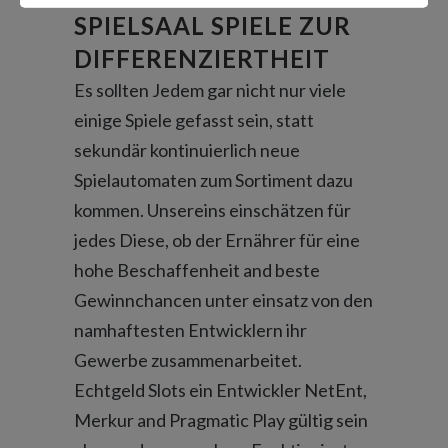
SPIELSAAL SPIELE ZUR
DIFFERENZIERTHEIT
Es sollten Jedem gar nicht nur viele
einige Spiele gefasst sein, statt
sekundär kontinuierlich neue
Spielautomaten zum Sortiment dazu
kommen. Unsereins einschätzen für
jedes Diese, ob der Ernährer für eine
hohe Beschaffenheit and beste
Gewinnchancen unter einsatz von den
namhaftesten Entwicklern ihr
Gewerbe zusammenarbeitet.
Echtgeld Slots ein Entwickler NetEnt,
Merkur and Pragmatic Play gültig sein