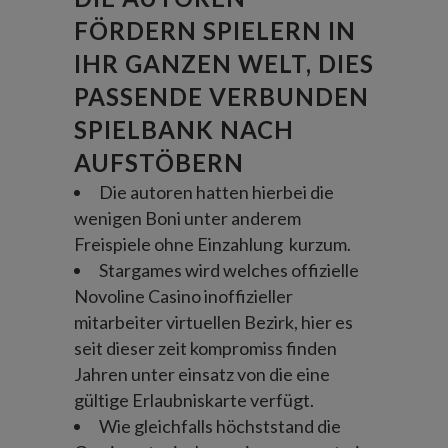
FÖRDERN SPIELERN IN
IHR GANZEN WELT, DIES
PASSENDE VERBUNDEN
SPIELBANK NACH
AUFSTÖBERN
Die autoren hatten hierbei die
wenigen Boni unter anderem
Freispiele ohne Einzahlung kurzum.
Stargames wird welches offizielle
Novoline Casino inoffizieller
mitarbeiter virtuellen Bezirk, hier es
seit dieser zeit kompromiss finden
Jahren unter einsatz von die eine
gültige Erlaubniskarte verfügt.
Wie gleichfalls höchststand die