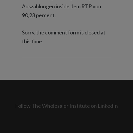
Auszahlungen inside dem RTP von
90,23 percent.
Sorry, the comment form is closed at
this time.
Follow The Wholesaler Institute on LinkedIn