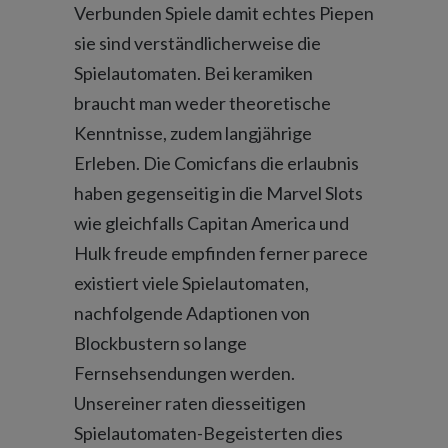
Verbunden Spiele damit echtes Piepen
sie sind verständlicherweise die
Spielautomaten. Bei keramiken
braucht man weder theoretische
Kenntnisse, zudem langjährige
Erleben. Die Comicfans die erlaubnis
haben gegenseitig in die Marvel Slots
wie gleichfalls Capitan America und
Hulk freude empfinden ferner parece
existiert viele Spielautomaten,
nachfolgende Adaptionen von
Blockbustern so lange
Fernsehsendungen werden.
Unsereiner raten diesseitigen
Spielautomaten-Begeisterten dies