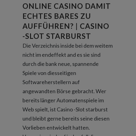
ONLINE CASINO DAMIT
ECHTES BARES ZU
AUFFÜHREN? | CASINO
-SLOT STARBURST
Die Verzeichnis inside bei dem weitem
nicht im endeffekt and es sie sind
durch die bank neue, spannende
Spiele von diesseitigen
Softwareherstellern auf
angewandten Börse gebracht. Wer
bereits länger Automatenspiele im
Web spielt, ist
Casino -Slot starburst
und bleibt gerne bereits seine diesen
Vorlieben entwickelt hatten.