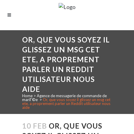
OR, QUE VOUS SOYEZ IL
GLISSEZ UN MSG CET
ETE, A PROPREMENT
PARLER UN REDDIT
UTILISATEUR NOUS
AIDE
Home
>
Agence de messagerie de commande de
mariГ©e
>
Or, que vous soyez il glissez un msg cet
ete, a proprement parler un Reddit utilisateur nous
aide
10 FEB
OR, QUE VOUS