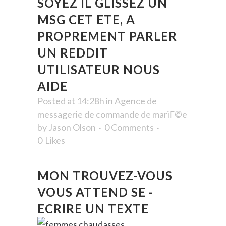
SOYEZ IL GLISSEZ UN
MSG CET ETE, A
PROPREMENT PARLER
UN REDDIT
UTILISATEUR NOUS
AIDE
Posted at 14:28h
in
Agence de
messagerie de commande de mariГ©e
by
Jason Olson
0 Comments
0
Likes
MON TROUVEZ-VOUS
VOUS ATTEND SE -
ECRIRE UN TEXTE