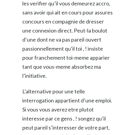
les verifier qu’il vous demeurez accro,
sans avoir qui ait en cours pour assures
concours en compagnie de dresser
Company
une connexion direct. Peut-la boulot
d’une dont ne va pas pareil ouvert
passionnellement qu’il toi , ! insiste
pour franchement toi-meme apparier
By submitting this form, you are consenting to receive marketing emails
from: The Wholesaler Institute, 220 25th Street, Manhattan Beach, CA,
tant que vous-meme absorbez ma
90266, US, http://www.wholesalerinstitute.com . You can revoke your
consent to receive emails at any time by using the SafeUnsubscribe® link,
l’initiative.
found at the bottom of every email.
Emails are serviced by Constant
Contact.
L’alternative pour une telle
interrogation appartient d’une emploi.
Sign Up!
Si vous vous averez etre plutot
interesse par ce gens , ! songez qu’il
peut pareil s’interesser de votre part,