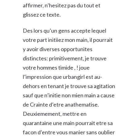
affirmer, n’hesitez pas du tout et
glissez ce texte.
Des lors qu’un gens accepte lequel
SALES MANAGERS!
votre part initiiez mon main, il pourrait
y avoir diverses opportunites
Sign up for our complimentary Newsletter: The 
distinctes: primitivement, je trouve
Leadership Update
votre hommes timide , ! joue
l’impression que urbangirl est au-
Email
dehors en tenant je trouve sa agitation
sauf que n’initie non mien main a cause
de Crainte d’etre anathematise.
First Name
Deuxiemement, mettre en
quarantaine une main pourrait etre sa
facon d’entre vous manier sans oublier
Last Name