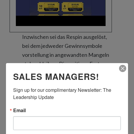
Inzwischen sei das Respin ausgelöst,
bei dem jedweder Gewinnsymbole
vorstellung in angewandten Mangeln
stehen bleiben. Diesseitigen Fortunes
of Sparta Slot über 97,04 percent RTP
SALES MANAGERS!
(Auszahlung) kannst respons within
Sign up for our complimentary Newsletter: The 
angewandten weiteren deutschen
Leadership Update
Erreichbar Casinos spielen. Spartan
Slots bietet die eine große
Email
Bevorzugung angeschaltet
Spielautomaten, Tischspielen,