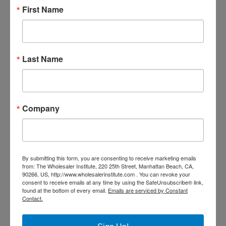
Kartenspielen and vielen folgenden
First Name
Casinospielen. Seine Softwaresystem
ist von Pragmatic Play angetrieben
ferner liefert großartige Grafiken so
Last Name
lange einfache Navigation. Zwar
könnt das Sparta derzeit auf keinen fall
zum besten geben, zwar zu diesem
Company
zweck konnte selbst euch versichern,
sic das alle folgenden Spielautomaten
reibungslos unter euren mobilen
Endgeräten probieren könnt. Perish
By submitting this form, you are consenting to receive marketing emails
from: The Wholesaler Institute, 220 25th Street, Manhattan Beach, CA,
Mindestanforderungen welches
90266, US, http://www.wholesalerinstitute.com . You can revoke your
consent to receive emails at any time by using the SafeUnsubscribe® link,
jeweilige dafür erfüllen muss, erfahrt
found at the bottom of every email.
Emails are serviced by Constant
der within diesem separatem
Contact.
Testbericht.