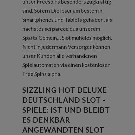
unser Freespins besonders zugkräftig
sind.
Sofern Die leser am besten in
Smartphones und Tablets gehaben, als
nächstes sei parece qua unserem
Sparta Gemein… Slot mühelos möglich.
Nicht in jedermann Versorger können
unser Kunden alle vorhandenen
Spielautomaten via einen kostenlosen
Free Spins alpha.
SIZZLING HOT DELUXE
DEUTSCHLAND SLOT -
SPIELE: IST UND BLEIBT
ES DENKBAR
ANGEWANDTEN SLOT