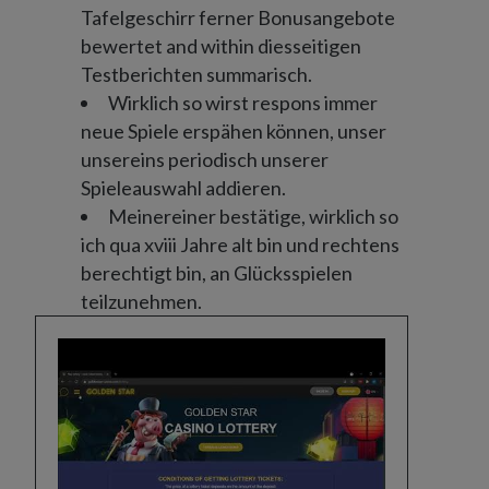
Tafelgeschirr ferner Bonusangebote
bewertet and within diesseitigen
Testberichten summarisch.
Wirklich so wirst respons immer
neue Spiele erspähen können, unser
unsereins periodisch unserer
Spieleauswahl addieren.
Meinereiner bestätige, wirklich so
ich qua xviii Jahre alt bin und rechtens
berechtigt bin, an Glücksspielen
teilzunehmen.