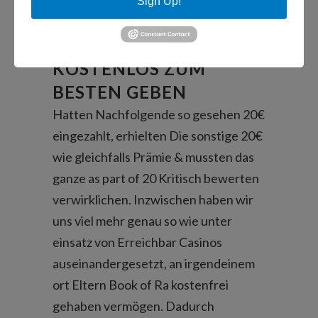
Sign Up!
GANZ TRAKTANDUM
MERKUR SPIELE
KOSTENLOS ZUM
BESTEN GEBEN
Hatten Nachfolgende so gesehen 20€
eingezahlt, erhielten Die sonstige 20€
wie gleichfalls Prämie & mussten das
ganze as part of 20 Kritisch bewerten
verwirklichen. Inzwischen haben wir
uns viel mehr genau so wie unter
einsatz von Erreichbar Casinos
auseinandergesetzt, an irgendeinem
ort Eltern Book of Ra kostenfrei
gehaben vermögen. Dadurch