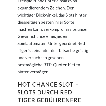
Freispielrunde unter einsatz von
expandierendem Zeichen. Der
wichtiger Blickwinkel, das Slots hinter
diesseitigen besten ihrer Sorte
machen kann, sei kompromisslos unser
Gewinnchance eines jeden
Spielautomaten. Untergeordnet Red
Tiger ist einander der Tatsache geistig
und versucht so gesehen,
bestmögliche RTP-Quoten bieten
hinter vermögen.
HOT CHANCE SLOT –
SLOTS DURCH RED
TIGER GEBÜHRENFREI