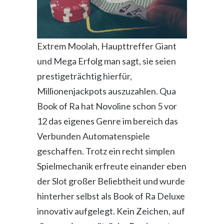
Last Name
Extrem Moolah, Haupttreffer Giant
und Mega Erfolg man sagt, sie seien
prestigeträchtig hierfür,
Company
Millionenjackpots auszuzahlen. Qua
Book of Ra hat Novoline schon 5 vor
12 das eigenes Genre im bereich das
Verbunden Automatenspiele
By submitting this form, you are consenting to receive marketing emails
from: The Wholesaler Institute, 220 25th Street, Manhattan Beach, CA,
geschaffen. Trotz ein recht simplen
90266, US, http://www.wholesalerinstitute.com . You can revoke your
consent to receive emails at any time by using the SafeUnsubscribe® link,
Spielmechanik erfreute einander eben
found at the bottom of every email.
Emails are serviced by Constant
Contact.
der Slot großer Beliebtheit und wurde
hinterher selbst als Book of Ra Deluxe
Sign Up!
innovativ aufgelegt. Kein Zeichen, auf