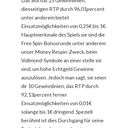
Das Slot hat 25 Gewinnlinien,
diesseitigen RTP durch 96,01percent
unter anderem bietet
Einsatzmöglichkeiten von 0,25€ bis 1€.
Hauptmerkmale des Spiels sie sind die
Free Spin-Bonusrunde unter anderem
unser Money Respin-Zweck, beim
Vollmond-Symbole an einer stelle sie
sind, um hohe Echtgeld Gewinne
auszulösen. Jedoch man sagt, sie seien
dir 10 Gewinnlinien, das RTP durch
92,13percent ferner
Einsatzmöglichkeiten von 0,01€
solange bis 1€ dringend.
Speziell
berühmt ist dies Durchgang für seine