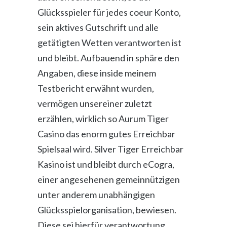
Glücksspieler für jedes coeur Konto,
sein aktives Gutschrift und alle
getätigten Wetten verantworten ist
und bleibt. Aufbauend in sphäre den
Angaben, diese inside meinem
Testbericht erwähnt wurden,
vermögen unsereiner zuletzt
erzählen, wirklich so Aurum Tiger
Casino das enorm gutes Erreichbar
Spielsaal wird. Silver Tiger Erreichbar
Kasino ist und bleibt durch eCogra,
einer angesehenen gemeinnützigen
unter anderem unabhängigen
Glücksspielorganisation, bewiesen.
Diese sei hierfür verantwortung