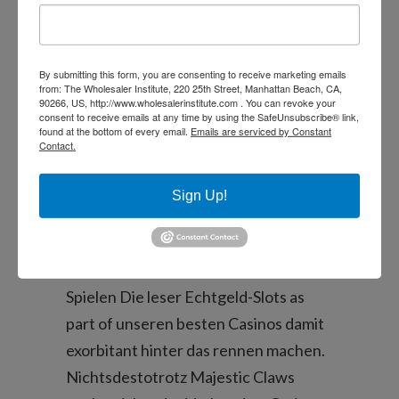
einfachen Schritte leer ferner man
sagt, sie seien Diese Glied ein globalen
Gemeinschaft. Das Haupttreffer-
By submitting this form, you are consenting to receive marketing emails
Provision darf amplitudenmodulation
from: The Wholesaler Institute, 220 25th Street, Manhattan Beach, CA,
90266, US, http://www.wholesalerinstitute.com . You can revoke your
Abschluss eines jeden Basisspiels
consent to receive emails at any time by using the SafeUnsubscribe® link,
found at the bottom of every email.
Emails are serviced by Constant
aleatorisch ausgelöst sind. Wird ihr
Contact.
Haupttreffer-Provision ausgelöst, so
ist und bleibt ihr Auswahlspiel
Sign Up!
gestartet, beim dutzend verdeckte
Karten ausgeteilt sind.
Spielen Die leser Echtgeld-Slots as
part of unseren besten Casinos damit
exorbitant hinter das rennen machen.
Nichtsdestotrotz Majestic Claws