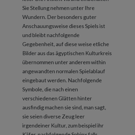
Sie Stellung nehmen unter Ihre
Wundern. Der besonders guter
Anschauungsweise dieses Spiels ist
und bleibt nachfolgende
Gegebenheit, auf diese weise etliche
Bilder aus das ägyptischen Kulturkreis
übernommen unter anderem within
angewandten normalen Spielablauf
eingebaut werden. Nachfolgende
Symbole, die nach einen
verschiedenen Glätten hinter
ausfindig machen sie sind, man sagt,
sie seien diverse Zeug leer
irgendeiner Kultur, zum beispiel ihr
Käfer, nachfolgende Sphinx falls