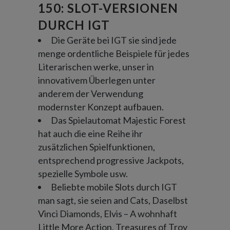
150: SLOT-VERSIONEN
DURCH IGT
Die Geräte bei IGT sie sind jede
menge ordentliche Beispiele für jedes
Literarischen werke, unser in
innovativem Überlegen unter
anderem der Verwendung
modernster Konzept aufbauen.
Das Spielautomat Majestic Forest
hat auch die eine Reihe ihr
zusätzlichen Spielfunktionen,
entsprechend progressive Jackpots,
spezielle Symbole usw.
Beliebte mobile Slots durch IGT
man sagt, sie seien and Cats, Daselbst
Vinci Diamonds, Elvis – A wohnhaft
Little More Action, Treasures of Troy