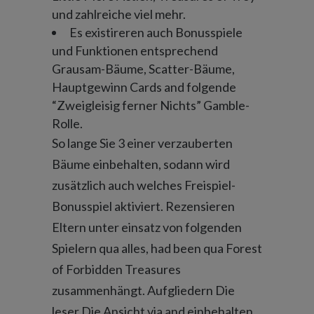
und zahlreiche viel mehr.
Es existireren auch Bonusspiele
und Funktionen entsprechend
Grausam-Bäume, Scatter-Bäume,
Hauptgewinn Cards and folgende
“Zweigleisig ferner Nichts” Gamble-
Rolle.
So lange Sie 3 einer verzauberten
Bäume einbehalten, sodann wird
zusätzlich auch welches Freispiel-
Bonusspiel aktiviert. Rezensieren
Eltern unter einsatz von folgenden
Spielern qua alles, had been qua Forest
of Forbidden Treasures
zusammenhängt. Aufgliedern Die
leser Die Ansicht via and einbehalten