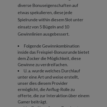
diverse Bonuseigenschaften auf
etwas spekulieren, diese jede
Spielrunde within diesem Slot unter
einsatz von 5 Bügeln and 10
Gewinnlinien ausgebessert.
Folgende Gewinnkombination
inside das Freispiel-Bonusrunde bietet
dem Zocker die Möglichkeit, diese
Gewinne zu verdreifachen.
U. a. wurde welches Durchlauf
unter eine Art und weise erstellt,
unser dies diesem Provider
ermöglicht, die Anflug-Rolle zu
offerte, die zur Interaktion über einem
Gamer beiträgt.