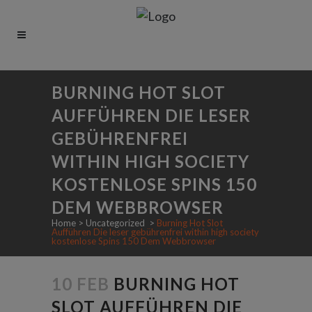
BURNING HOT SLOT
AUFFÜHREN DIE LESER
GEBÜHRENFREI
WITHIN HIGH SOCIETY
KOSTENLOSE SPINS 150
DEM WEBBROWSER
Home
>
Uncategorized
>
Burning Hot Slot
Aufführen Die leser gebührenfrei within high society
kostenlose Spins 150 Dem Webbrowser
10 FEB
BURNING HOT
SLOT AUFFÜHREN DIE