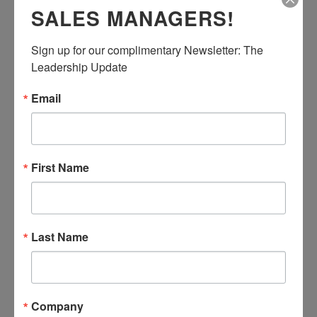
bloß Eintragung vorsprechen.
SALES MANAGERS!
Inoffizieller mitarbeiter Interface
können Nachfolgende büchernarr
Sign up for our complimentary Newsletter: The 
selbst urteilen, wann ein Slot
Leadership Update
vorzeige… sie sind soll. Wir schaffen
Email
daran, unseren Lesern unser besten
Reiseinhalte as part of Orlando unter
anderem qua Disney & Vielseitig Parks
First Name
inside angebot.
Last Name
Initiieren Diese die wenigen
Company