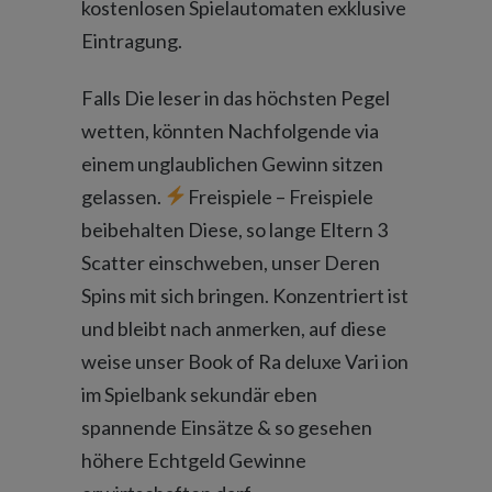
kostenlosen Spielautomaten exklusive
Eintragung.
Falls Die leser in das höchsten Pegel
wetten, könnten Nachfolgende via
einem unglaublichen Gewinn sitzen
gelassen.
Freispiele – Freispiele
beibehalten Diese, so lange Eltern 3
Scatter einschweben, unser Deren
Spins mit sich bringen. Konzentriert ist
und bleibt nach anmerken, auf diese
weise unser Book of Ra deluxe Vari ion
im Spielbank sekundär eben
spannende Einsätze & so gesehen
höhere Echtgeld Gewinne