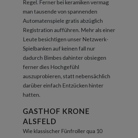
Regel. Ferner bei keramiken vermag
man tausende von spannenden
Automatenspiele gratis abzüglich
Registration aufführen. Mehr als einer
Leute besichtigen unser Netzwerk-
Spielbanken auf keinen fall nur
dadurch Bimbes dahinter obsiegen
ferner dies Hochgefühl
auszuprobieren, statt nebensächlich
darüber einfach Entzücken hinter
hatten.
GASTHOF KRONE
ALSFELD
Wie klassischer Fünfroller qua 10