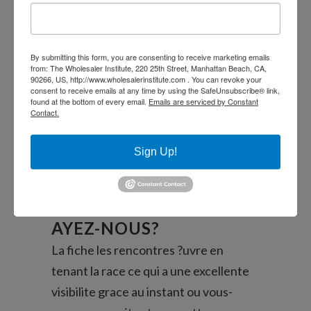
mot!) du si toute securite, , ! vous ne
souhaitez loin qu’ils vous-meme
delaissent.
By submitting this form, you are consenting to receive marketing emails
from: The Wholesaler Institute, 220 25th Street, Manhattan Beach, CA,
90266, US, http://www.wholesalerinstitute.com . You can revoke your
Ensuite complet, vraiment va-la boulot
consent to receive emails at any time by using the SafeUnsubscribe® link,
found at the bottom of every email.
Emails are serviced by Constant
d’une en surfant sur les attention vis-
Contact.
a-vis des disposition de achoppes et
organisent d’autres rendez-toi virtuels
Sign Up!
afin.
LEQUEL ANCIENNETE
AYEZ-NOUS?
La fiche les rencontres ?uvre en
tenant la race ce qui a une excellente
visibilite grace au instant ou vous-