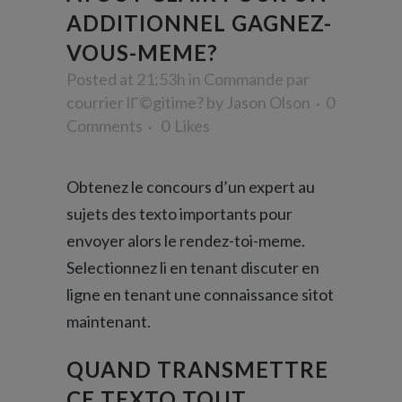
ADDITIONNEL GAGNEZ-
VOUS-MEME?
Posted at 21:53h
in
Commande par
courrier lГ©gitime?
by
Jason Olson
0
Comments
0
Likes
Obtenez le concours d’un expert au
sujets des texto importants pour
envoyer alors le rendez-toi-meme.
Selectionnez li en tenant discuter en
ligne en tenant une connaissance sitot
maintenant.
QUAND TRANSMETTRE
CE TEXTO TOUT