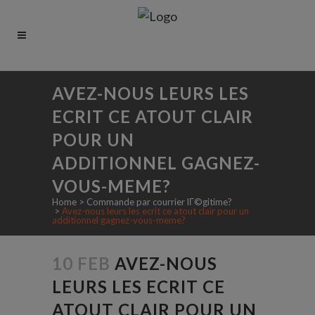
AVEZ-NOUS LEURS LES
ECRIT CE ATOUT CLAIR
POUR UN
ADDITIONNEL GAGNEZ-
VOUS-MEME?
Home
>
Commande par courrier lГ©gitime?
>
Avez-nous leurs les ecrit ce atout clair pour un
additionnel gagnez-vous-meme?
10 FEB
AVEZ-NOUS
LEURS LES ECRIT CE
ATOUT CLAIR POUR UN