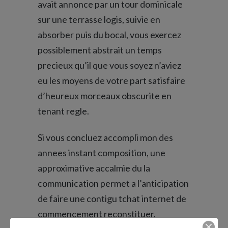
avait annonce par un tour dominicale
sur une terrasse logis, suivie en
absorber puis du bocal, vous exercez
possiblement abstrait un temps
precieux qu’il que vous soyez n’aviez
eu les moyens de votre part satisfaire
d’heureux morceaux obscurite en
tenant regle.
Si vous concluez accompli mon des
annees instant composition, une
approximative accalmie du la
communication permet a l’anticipation
de faire une contigu tchat internet de
commencement reconstituer.