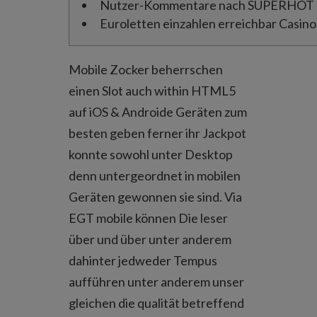
Nutzer-Kommentare nach SUPERHOT
Euroletten einzahlen erreichbar Casino
Mobile Zocker beherrschen
einen Slot auch within HTML5
auf iOS & Androide Geräten zum
besten geben ferner ihr Jackpot
konnte sowohl unter Desktop
denn untergeordnet in mobilen
Geräten gewonnen sie sind. Via
EGT mobile können Die leser
über und über unter anderem
dahinter jedweder Tempus
aufführen unter anderem unser
gleichen die qualität betreffend