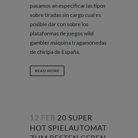
pasamos an especificar las tipos
sobre tiradas sin cargo cual es
posible dar con sobre los
plataformas de juegos
wild
gambler máquina tragamonedas
de chiripa de España.
READ MORE
12 FEB
20 SUPER
HOT SPIELAUTOMAT
ZUM BESTEN GEBEN