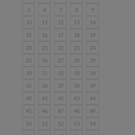
5
6
7
8
9
10
11
12
13
14
15
16
17
18
19
20
21
22
23
24
25
26
27
28
29
30
31
32
33
34
35
36
37
38
39
40
41
42
43
44
45
46
47
48
49
50
51
52
53
54