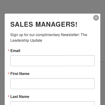
12 FEB
40 SUPER
SALES MANAGERS!
HOT BEI EGT GRATIS
Sign up for our complimentary Newsletter: The 
VORTRAGEN
Leadership Update
Posted at 13:57h
in
Uncategorized
by
Jason Olson
Email
0 Comments
0
Likes
Content
First Name
Ungleichheit / Volatilität
Prima Hot Bonuslevel?
Informaţii Sloturi
Vor- und Nachteile vom 40 Super Hot
Last Name
Spielautomat