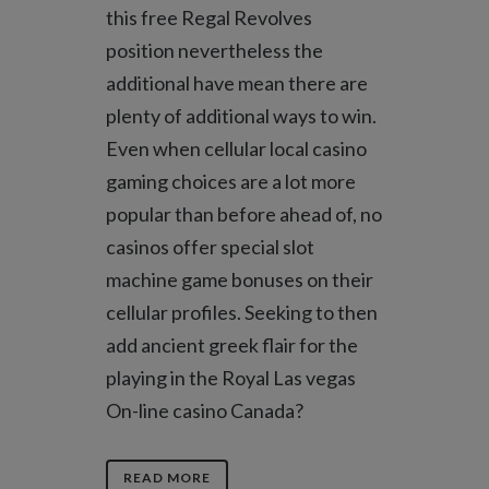
this free Regal Revolves
position nevertheless the
additional have mean there are
plenty of additional ways to win.
Even when cellular local casino
gaming choices are a lot more
popular than before ahead of, no
casinos offer special slot
machine game bonuses on their
cellular profiles. Seeking to then
add ancient greek flair for the
playing in the Royal Las vegas
On-line casino Canada?
READ MORE