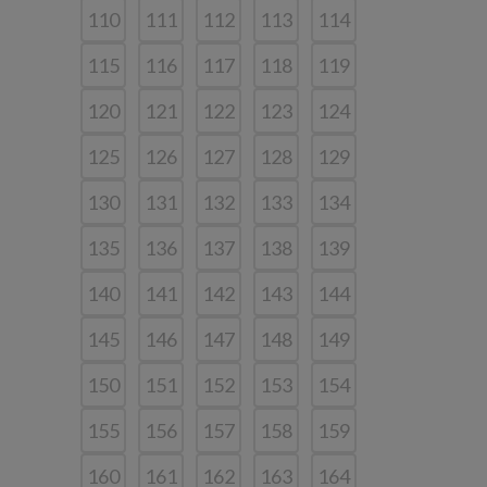
110
111
112
113
114
115
116
117
118
119
120
121
122
123
124
125
126
127
128
129
130
131
132
133
134
135
136
137
138
139
140
141
142
143
144
145
146
147
148
149
150
151
152
153
154
155
156
157
158
159
160
161
162
163
164