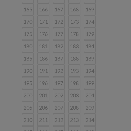
165
166
167
168
169
170
171
172
173
174
175
176
177
178
179
180
181
182
183
184
185
186
187
188
189
190
191
192
193
194
195
196
197
198
199
200
201
202
203
204
205
206
207
208
209
210
211
212
213
214