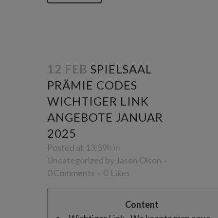
12 FEB
SPIELSAAL
PRÄMIE CODES
WICHTIGER LINK
ANGEBOTE JANUAR
2025
Posted at 13:59h
in
Uncategorized
by
Jason Olson
0 Comments
0
Likes
Content