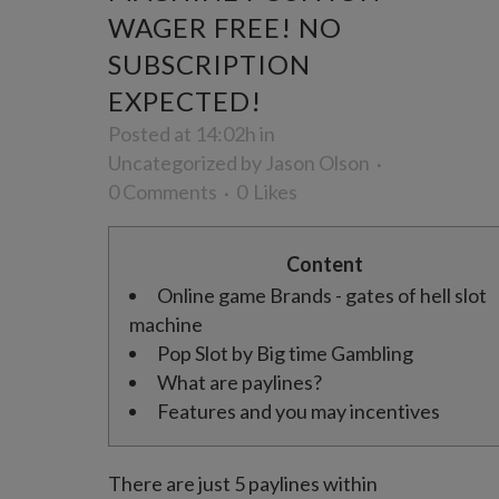
WAGER FREE! NO
SUBSCRIPTION
EXPECTED!
Posted at 14:02h
in
Uncategorized
by
Jason Olson
0 Comments
0
Likes
Content
Online game Brands - gates of hell slot
machine
Pop Slot by Big time Gambling
What are paylines?
Features and you may incentives
There are just 5 paylines within