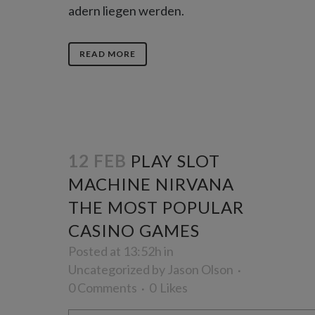
adern liegen werden.
READ MORE
12 FEB
PLAY SLOT
MACHINE NIRVANA
THE MOST POPULAR
CASINO GAMES
Posted at 13:52h
in
Uncategorized
by
Jason Olson
0 Comments
0
Likes