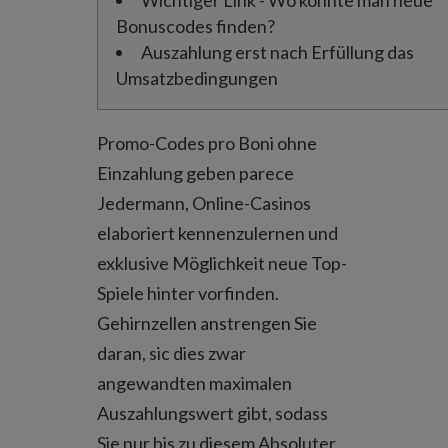
Wichtiger Link - Wo konnte man neue
Bonuscodes finden?
Auszahlung erst nach Erfüllung das
Umsatzbedingungen
Promo-Codes pro Boni ohne
Einzahlung geben parece
Jedermann, Online-Casinos
elaboriert kennenzulernen und
exklusive Möglichkeit neue Top-
Spiele hinter vorfinden.
Gehirnzellen anstrengen Sie
daran, sic dies zwar
angewandten maximalen
Auszahlungswert gibt, sodass
Sie nur bis zu diesem Absoluter